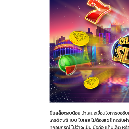
ปั่นสล็อตงบน้อย
นำเสนอเงื่อนไขการขอรับเค
เครดิตฟรี 100 ไปเลย ไม่ต้องแชร์ กดรับผ่
ทุกอุปกรณ์ ไม่ว่าจะเป็น มือถือ เเท็บเล็ต หร