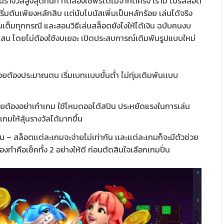
นรางวัลสูงสุดทันที ทดลองใช้ฟรีได้ไม่จำกัดครั้ง เรามี โปรสล็อต
ิ่มต้นเพียงหลักสิบ เเต่นับโบนัสเพิ่มเป็นหลักร้อย เล่นได้จริง
อนเต็มทุกกรณี และสอนวิธีเล่นสล็อตยังไงให้ได้เงิน ฉบับคนงบ
เสน โดยไม่ต้องใช้งบเยอะ เปิดประสบการณ์เดิมพันรูปแบบใหม่
้อยต้องประมาณตน เริ่มเบทเเบบขั้นต่ำ ไม่ทุ่มเดิมพันเเบบ
อยต้องอย่าเก๋าเกม ใช้โหมดออโต้สปิน ประหยัดแรงในการเล่น
เกมให้ลุ้นรางวัลได้มากขึ้น
น – สล็อตเเต่ละเกมจะจ่ายไม่เท่ากัน เเละเเต่ละเกมก็จะมีตัวช่วย
้องทำคือเช็คทั้ง 2 อย่างให้ดี ก่อนตัดสินใจเลือกเกมปั่น