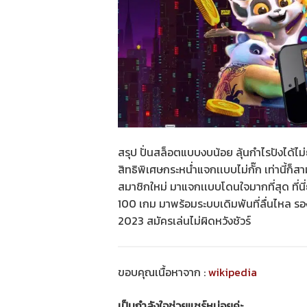
สรุป ปั่นสล็อตแบบงบน้อย ลุ้นกำไรปังได้ไม่
สิทธิพิเศษกระหน่ำแจกเเบบไม่กั๊ก เท่านี้ก
สมาชิกใหม่ มาแจกเเบบโดนใจมากที่สุด ที่นี่
100 เกม มาพร้อมระบบเดิมพันที่ลื่นไหล รองร
2023 สมัครเล่นไม่ผิดหวังชัวร์
ขอบคุณเนื้อหาจาก :
wikipedia
เป็นกำลังใจช่วยแชร์หน่อยค่ะ