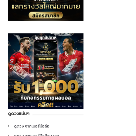
ดูดวงแม่นๆ
ดูดวง จากเบอร์มือถือ
ดูดวง จากเบอร์มือถือมงคล