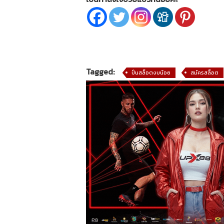
Tagged:
ปั่นสล็อตงบน้อย
สมัครสล็อต