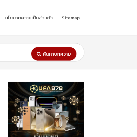
นโยบายความเป็นส่วนตัว
Sitemap
ค้นหาบทความ