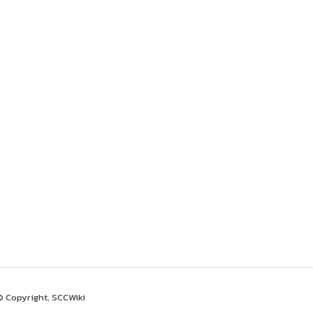
© Copyright, SCCWiki