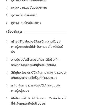
ดูดวง จากเลขบัตรประชาชน
ดูดวง เลขทะเบียนรถ
ดูดวง เลขบัญชีธนาคาร
เรื่องล่าสุด
คริเซนซิโอ ซัมเมอร์วิลล์ ปีกความเร็วสูง
ดาวรุ่งชาวดัตช์ที่น่าจับตามองในพรีเมียร์
ลีก
อายยู้บ บูอัดดี้ ดาวรุ่งทีมชาติโมร็อกโก
กองกลางอัจฉริยะที่ยุโรปจับตามอง
สึกิกุโมะ โยรุ ประวัติ เส้นทาง ผลงาน และจุด
เด่นของดาราเอวีญี่ปุ่นที่กำลังมาแรง
นาโนะ โอกาซาวาระ ประวัตินักแสดง AV
ดาวรุ่งพุ่งแรง
คิโยโนะ ซากิ ประวัติ นักแสดง AV นักบัลเลต์
ที่กำลังถูกพูดถึงในปี 2026