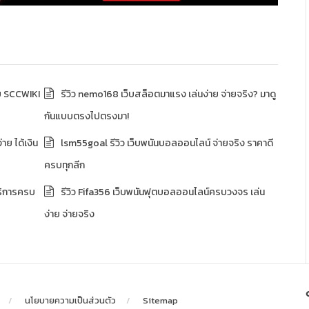
บ SCCWIKI
รีวิว nemo168 เว็บสล็อตมาแรง เล่นง่าย จ่ายจริง? มาดู
กันแบบตรงไปตรงมา!
าย ได้เงิน
lsm55goal รีวิว เว็บพนันบอลออนไลน์ จ่ายจริง ราคาดี
ครบทุกลีก
ริการครบ
รีวิว Fifa356 เว็บพนันฟุตบอลออนไลน์ครบวงจร เล่น
ง่าย จ่ายจริง
นโยบายความเป็นส่วนตัว
Sitemap