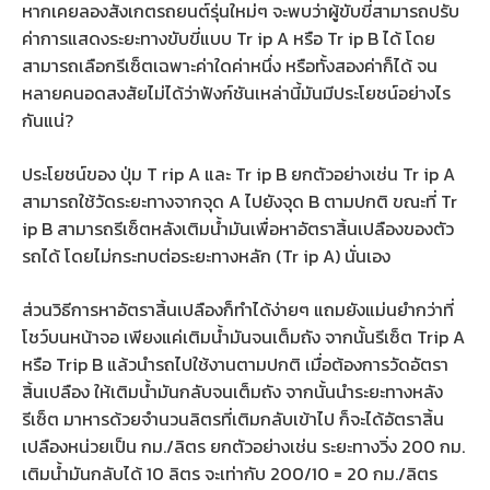
หากเคยลองสังเกตรถยนต์รุ่นใหม่ๆ จะพบว่าผู้ขับขี่สามารถปรับ
ค่าการแสดงระยะทางขับขี่แบบ Tr ip A หรือ Tr ip B ได้ โดย
สามารถเลือกรีเซ็ตเฉพาะค่าใดค่าหนึ่ง หรือทั้งสองค่าก็ได้ จน
หลายคนอดสงสัยไม่ได้ว่าฟังก์ชันเหล่านี้มันมีประโยชน์อย่างไร
กันแน่?
ประโยชน์ของ ปุ่ม T rip A และ Tr ip B ยกตัวอย่างเช่น Tr ip A
สามารถใช้วัดระยะทางจากจุด A ไปยังจุด B ตามปกติ ขณะที่ Tr
ip B สามารถรีเซ็ตหลังเติมน้ำมันเพื่อหาอัตราสิ้นเปลืองของตัว
รถได้ โดยไม่กระทบต่อระยะทางหลัก (Tr ip A) นั่นเอง
ส่วนวิธีการหาอัตราสิ้นเปลืองก็ทำได้ง่ายๆ แถมยังแม่นยำกว่าที่
โชว์บนหน้าจอ เพียงแค่เติมน้ำมันจนเต็มถัง จากนั้นรีเซ็ต Trip A
หรือ Trip B แล้วนำรถไปใช้งานตามปกติ เมื่อต้องการวัดอัตรา
สิ้นเปลือง ให้เติมน้ำมันกลับจนเต็มถัง จากนั้นนำระยะทางหลัง
รีเซ็ต มาหารด้วยจำนวนลิตรที่เติมกลับเข้าไป ก็จะได้อัตราสิ้น
เปลืองหน่วยเป็น กม./ลิตร ยกตัวอย่างเช่น ระยะทางวิ่ง 200 กม.
เติมน้ำมันกลับได้ 10 ลิตร จะเท่ากับ 200/10 = 20 กม./ลิตร