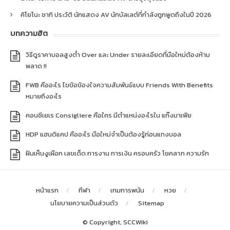
คิโยโนะ ซากิ ประวัติ นักแสดง AV นักบัลเลต์ที่กำลังถูกพูดถึงในปี 2026
บทความฮิต
วิธีดูราคาบอลสูงต่ำ Over และ Under รายละเอียดที่มือใหม่ต้องห้าม
พลาด !!
FWB คืออะไร ไขข้อข้องใจความสัมพันธ์แบบ Friends With Benefits
หมายถึงอะไร
คอนซีเยเร Consigliere คือใคร มีตำแหน่งอะไรใน แก๊งมาเฟีย
HDP แฮนดิแคป คืออะไร มือใหม่จำเป็นต้องรู้ก่อนแทงบอล
ฝันเห็นงูเผือก เลขเด็ด การงาน การเงิน ครอบครัว โชคลาภ ความรัก
หน้าแรก
กีฬา
เกมการพนัน
หวย
นโยบายความเป็นส่วนตัว
Sitemap
© Copyright, SCCWiki