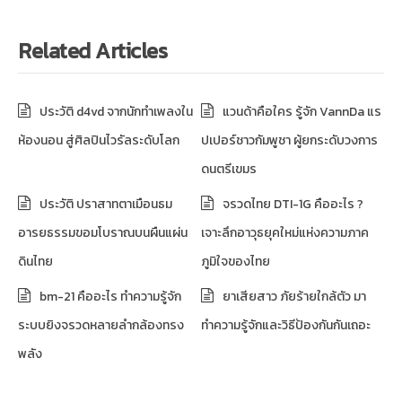
Related Articles
ประวัติ d4vd จากนักทำเพลงใน
แวนด้าคือใคร รู้จัก VannDa แร
ห้องนอน สู่ศิลปินไวรัลระดับโลก
ปเปอร์ชาวกัมพูชา ผู้ยกระดับวงการ
ดนตรีเขมร
ประวัติ ปราสาทตาเมือนธม
จรวดไทย DTI-1G คืออะไร ?
อารยธรรมขอมโบราณบนผืนแผ่น
เจาะลึกอาวุธยุคใหม่แห่งความภาค
ดินไทย
ภูมิใจของไทย
bm-21 คืออะไร ทำความรู้จัก
ยาเสียสาว ภัยร้ายใกล้ตัว มา
ระบบยิงจรวดหลายลำกล้องทรง
ทำความรู้จักและวิธีป้องกันกันเถอะ
พลัง