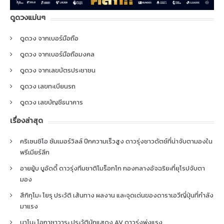
ดูดวงแม่นๆ
ดูดวง จากเบอร์มือถือ
ดูดวง จากเบอร์มือถือมงคล
ดูดวง จากเลขบัตรประชาชน
ดูดวง เลขทะเบียนรถ
ดูดวง เลขบัญชีธนาคาร
เรื่องล่าสุด
คริเซนซิโอ ซัมเมอร์วิลล์ ปีกความเร็วสูง ดาวรุ่งชาวดัตช์ที่น่าจับตามองใน
พรีเมียร์ลีก
อายยู้บ บูอัดดี้ ดาวรุ่งทีมชาติโมร็อกโก กองกลางอัจฉริยะที่ยุโรปจับตา
มอง
สึกิกุโมะ โยรุ ประวัติ เส้นทาง ผลงาน และจุดเด่นของดาราเอวีญี่ปุ่นที่กำลัง
มาแรง
นาโนะ โอกาซาวาระ ประวัตินักแสดง AV ดาวรุ่งพุ่งแรง