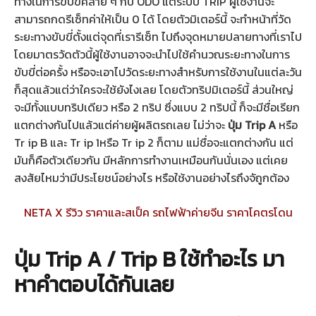
ทางในการขับขี่คล้าย ๆ กับ ODO แต่ระบบ TRIP ผู้ใช้งานจะ
สามารถกดรีเซ็ทค่าให้เป็น 0 ได้ โดยตัวมิเตอร์นี้ จะทำหน้าที่วัด
ระยะทางขับขี่ตั้งแต่จุดที่เรารีเซ็ท ไปถึงจุดหมายปลายทางที่เราไป
โดยมาตรวัดตัวนี้ผู้ใช้งานอาจจะนำไปใช้คำนวณระยะทางในการ
ขับขี่ต่อครั้ง หรือจะเอาไปวัดระยะทางสำหรับการใช้งานในแต่ละวัน
ก็สุดแล้วแต่ว่าใครจะใช้ยังไงเลย โดยตัวทริปมิเตอร์นี้ ส่วนใหญ่
จะมีทั้งแบบทริปเดียว หรือ 2 ทริป ซึ่งแบบ 2 ทริปนี้ ก็จะมีชื่อเรียก
แตกต่างกันไปแล้วแต่ค่ายผู้ผลิตรถเลย ไม่ว่าจะ
ปุ่ม Trip A
หรือ
Tr ip B และ Tr ip 1หรือ Tr ip 2 ก็ตาม แม่ชื่อจะแตกต่างกัน แต่
มันก็คือตัวเดียวกัน มีหลักการทำงานเหมือนกันนั่นเอง แต่เคย
สงสัยไหมว่ามีประโยชน์อย่างไร หรือใช้งานอย่างไรถึงจัถูกต้อง
NETA X รีวิว ราคาและสเป็ค รถไฟฟ้าค่ายจีน ราคาโคตรโดน
ปุ่ม Trip A / Trip B ใช้ทำอะไร มา
หาคำตอบได้กันเลย