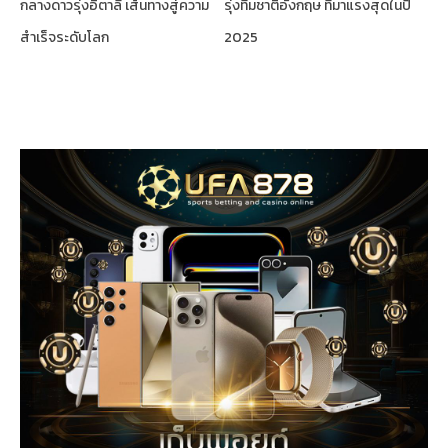
กลางดาวรุ่งอิตาลี เส้นทางสู่ความ
รุ่งทีมชาติอังกฤษ ที่มาแรงสุดในปี
สำเร็จระดับโลก
2025