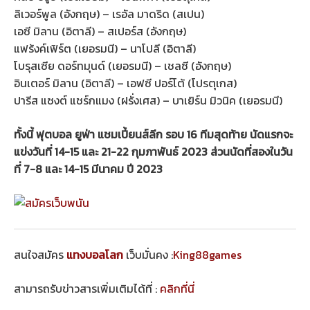
ลิเวอร์พูล (อังกฤษ) – เรอัล มาดริด (สเปน)
เอซี มิลาน (อิตาลี) – สเปอร์ส (อังกฤษ)
แฟร้งค์เฟิร์ต (เยอรมนี) – นาโปลี (อิตาลี)
โบรุสเซีย ดอร์ทมุนด์ (เยอรมนี) – เชลซี (อังกฤษ)
อินเตอร์ มิลาน (อิตาลี) – เอฟซี ปอร์โต้ (โปรตุเกส)
ปารีส แซงต์ แชร์กแมง (ฝรั่งเศส) – บาเยิร์น มิวนิค (เยอรมนี)
ทั้งนี้ ฟุตบอล ยูฟ่า แชมเปี้ยนส์ลีก รอบ 16 ทีมสุดท้าย นัดแรกจะ
แข่งวันที่ 14-15 และ 21-22 กุมภาพันธ์ 2023 ส่วนนัดที่สองในวัน
ที่ 7-8 และ 14-15 มีนาคม ปี 2023
สนใจสมัคร
แทงบอลโลก
เว็บมั่นคง :
King88games
สามารถรับข่าวสารเพิ่มเติมได้ที่ :
คลิกที่นี่