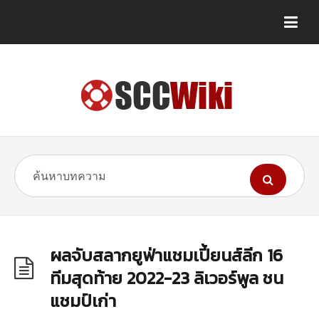
ผลจับสลากยูฟ่าแชมเปี้ยนส์ลีก 16
ทีมสุดท้าย 2022-23 ลิเวอร์พูล ชน
แชมป์เก่า