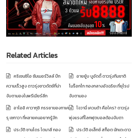
Related Articles
คริเซนซิโอ ซัมเมอร์วิลล์ ปีก
อายยู้บ บูอัดดี้ ดาวรุ่งทีมชาติ
ความเร็วสูง ดาวรุ่งชาวดัตช์ที่น่า
โมร็อกโก กองกลางอัจฉริยะที่ยุโรป
จับตามองในพรีเมียร์ลีก
จับตามอง
อาโออิ คาวากุชิ ภรรยาของทาเค
โจวานี่ เควนด้า คือใคร? ดาวรุ่ง
รุ เซกาวา ที่หลายคนอยากรู้จัก
พุ่งแรงที่โลกฟุตบอลต้องจับตา
ประวัติ ซานโดร โตนาลี กอง
ประวัติ อเล็กซ์ สก็อต นักเตะดาว