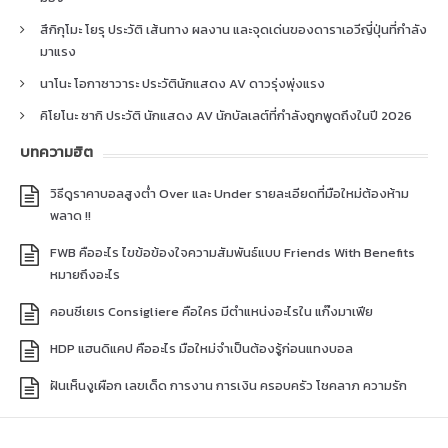
สึกิกุโมะ โยรุ ประวัติ เส้นทาง ผลงาน และจุดเด่นของดาราเอวีญี่ปุ่นที่กำลัง
มาแรง
นาโนะ โอกาซาวาระ ประวัตินักแสดง AV ดาวรุ่งพุ่งแรง
คิโยโนะ ซากิ ประวัติ นักแสดง AV นักบัลเลต์ที่กำลังถูกพูดถึงในปี 2026
บทความฮิต
วิธีดูราคาบอลสูงต่ำ Over และ Under รายละเอียดที่มือใหม่ต้องห้าม
พลาด !!
FWB คืออะไร ไขข้อข้องใจความสัมพันธ์แบบ Friends With Benefits
หมายถึงอะไร
คอนซีเยเร Consigliere คือใคร มีตำแหน่งอะไรใน แก๊งมาเฟีย
HDP แฮนดิแคป คืออะไร มือใหม่จำเป็นต้องรู้ก่อนแทงบอล
ฝันเห็นงูเผือก เลขเด็ด การงาน การเงิน ครอบครัว โชคลาภ ความรัก