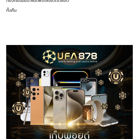
ท่องก่อนนอน ฝันดีพบเลขเด็ดตลอด
ทั้งคืน