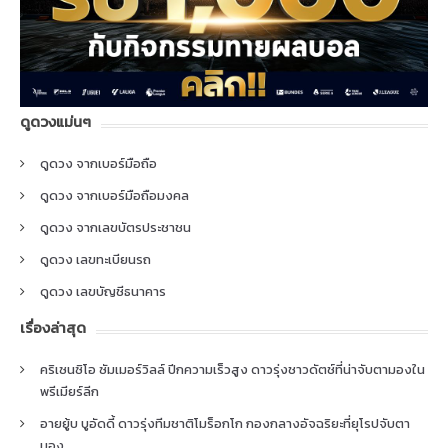
ดูดวงแม่นๆ
ดูดวง จากเบอร์มือถือ
ดูดวง จากเบอร์มือถือมงคล
ดูดวง จากเลขบัตรประชาชน
ดูดวง เลขทะเบียนรถ
ดูดวง เลขบัญชีธนาคาร
เรื่องล่าสุด
คริเซนซิโอ ซัมเมอร์วิลล์ ปีกความเร็วสูง ดาวรุ่งชาวดัตช์ที่น่าจับตามองใน
พรีเมียร์ลีก
อายยู้บ บูอัดดี้ ดาวรุ่งทีมชาติโมร็อกโก กองกลางอัจฉริยะที่ยุโรปจับตา
มอง