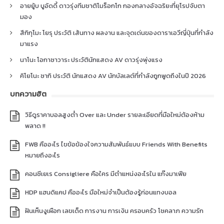
อายยู้บ บูอัดดี้ ดาวรุ่งทีมชาติโมร็อกโก กองกลางอัจฉริยะที่ยุโรปจับตา
มอง
สึกิกุโมะ โยรุ ประวัติ เส้นทาง ผลงาน และจุดเด่นของดาราเอวีญี่ปุ่นที่กำลัง
มาแรง
นาโนะ โอกาซาวาระ ประวัตินักแสดง AV ดาวรุ่งพุ่งแรง
คิโยโนะ ซากิ ประวัติ นักแสดง AV นักบัลเลต์ที่กำลังถูกพูดถึงในปี 2026
บทความฮิต
วิธีดูราคาบอลสูงต่ำ Over และ Under รายละเอียดที่มือใหม่ต้องห้าม
พลาด !!
FWB คืออะไร ไขข้อข้องใจความสัมพันธ์แบบ Friends With Benefits
หมายถึงอะไร
คอนซีเยเร Consigliere คือใคร มีตำแหน่งอะไรใน แก๊งมาเฟีย
HDP แฮนดิแคป คืออะไร มือใหม่จำเป็นต้องรู้ก่อนแทงบอล
ฝันเห็นงูเผือก เลขเด็ด การงาน การเงิน ครอบครัว โชคลาภ ความรัก