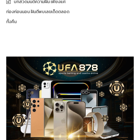
บทสวดมนต์ความฝัน เพียงแค่
ท่องก่อนนอน ฝันดีพบเลขเด็ดตลอด
ทั้งคืน