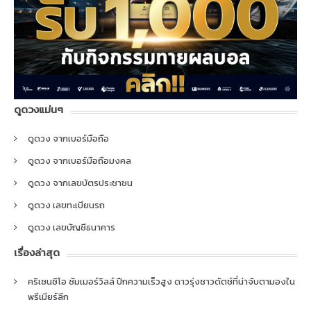
ดูดวงแม่นๆ
ดูดวง จากเบอร์มือถือ
ดูดวง จากเบอร์มือถือมงคล
ดูดวง จากเลขบัตรประชาชน
ดูดวง เลขทะเบียนรถ
ดูดวง เลขบัญชีธนาคาร
เรื่องล่าสุด
คริเซนซิโอ ซัมเมอร์วิลล์ ปีกความเร็วสูง ดาวรุ่งชาวดัตช์ที่น่าจับตามองใน
พรีเมียร์ลีก