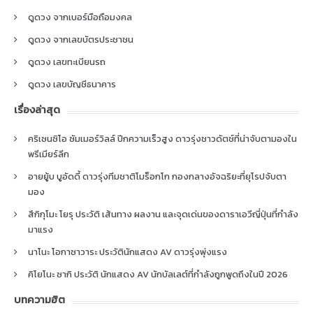
ดูดวง จากเบอร์มือถือมงคล
ดูดวง จากเลขบัตรประชาชน
ดูดวง เลขทะเบียนรถ
ดูดวง เลขบัญชีธนาคาร
เรื่องล่าสุด
คริเซนซิโอ ซัมเมอร์วิลล์ ปีกความเร็วสูง ดาวรุ่งชาวดัตช์ที่น่าจับตามองใน
พรีเมียร์ลีก
อายยู้บ บูอัดดี้ ดาวรุ่งทีมชาติโมร็อกโก กองกลางอัจฉริยะที่ยุโรปจับตา
มอง
สึกิกุโมะ โยรุ ประวัติ เส้นทาง ผลงาน และจุดเด่นของดาราเอวีญี่ปุ่นที่กำลัง
มาแรง
นาโนะ โอกาซาวาระ ประวัตินักแสดง AV ดาวรุ่งพุ่งแรง
คิโยโนะ ซากิ ประวัติ นักแสดง AV นักบัลเลต์ที่กำลังถูกพูดถึงในปี 2026
บทความฮิต