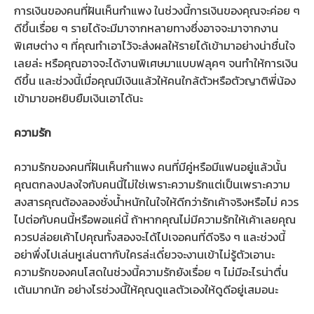
การเงินของคนที่ฝันเห็นกำแพง ในช่วงนี้การเงินของคุณจะค่อย ๆ
ดีขึ้นเรื่อย ๆ รายได้จะมีมาจากหลายทางซึ่งอาจจะมาจากงาน
พิเศษต่าง ๆ ที่คุณทำเอาไว้จะส่งผลให้รายได้เข้ามาอย่างน่าชื่นใจ
เลยล่ะ หรือคุณอาจจะได้งานพิเศษมาแบบฟลุคๆ จนทำให้การเงิน
ดีขึ้น และช่วงนี้เมื่อคุณมีเงินแล้วให้คนใกล้ตัวหรือตัวญาติพี่น้อง
เข้ามาขอหยิบยืมเงินเอาได้นะ
ความรัก
ความรักของคนที่ฝันเห็นกำแพง คนที่มีคู่หรือมีแฟนอยู่แล้วนั้น
คุณตกลงปลงใจกับคนนี้ไม่ใช่เพราะความรักแต่เป็นเพราะความ
สงสารคุณต้องลองชั่งน้ำหนักในใจให้ดีกว่ารักเค้าจริงหรือไม่ ควร
ไปต่อกับคนนี้หรือพอแค่นี้ ถ้าหากคุณไม่มีความรักให้เค้าเลยคุณ
ควรปล่อยเค้าไปคุณทั้งสองจะได้ไปเจอคนที่ดีจริง ๆ และช่วงนี้
อย่าพึ่งไปเล่นหูเล่นตากับใครล่ะเดี๋ยวจะงานเข้าไม่รู้ตัวเอานะ
ความรักของคนโสดในช่วงนี้ความรักยังเรื่อย ๆ ไม่มีอะไรน่าตื่น
เต้นมากนัก อย่างไรช่วงนี้ให้คุณดูแลตัวเองให้ดูดีอยู่เสมอนะ