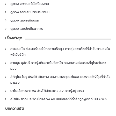
ดูดวง จากเบอร์มือถือมงคล
ดูดวง จากเลขบัตรประชาชน
ดูดวง เลขทะเบียนรถ
ดูดวง เลขบัญชีธนาคาร
เรื่องล่าสุด
คริเซนซิโอ ซัมเมอร์วิลล์ ปีกความเร็วสูง ดาวรุ่งชาวดัตช์ที่น่าจับตามองใน
พรีเมียร์ลีก
อายยู้บ บูอัดดี้ ดาวรุ่งทีมชาติโมร็อกโก กองกลางอัจฉริยะที่ยุโรปจับตา
มอง
สึกิกุโมะ โยรุ ประวัติ เส้นทาง ผลงาน และจุดเด่นของดาราเอวีญี่ปุ่นที่กำลัง
มาแรง
นาโนะ โอกาซาวาระ ประวัตินักแสดง AV ดาวรุ่งพุ่งแรง
คิโยโนะ ซากิ ประวัติ นักแสดง AV นักบัลเลต์ที่กำลังถูกพูดถึงในปี 2026
บทความฮิต