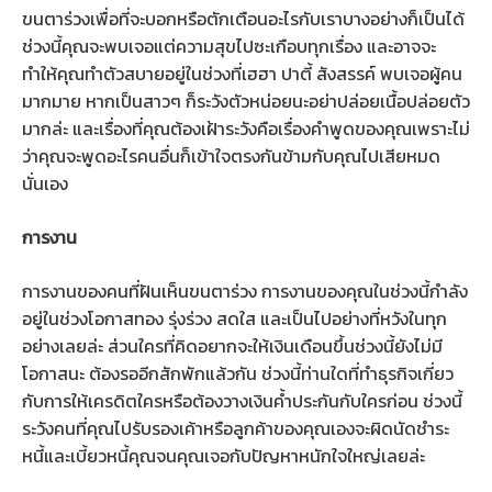
ขนตาร่วงเพื่อที่จะบอกหรือตักเตือนอะไรกับเราบางอย่างก็เป็นได้
ช่วงนี้คุณจะพบเจอแต่ความสุขไปซะเกือบทุกเรื่อง และอาจจะ
ทำให้คุณทำตัวสบายอยู่ในช่วงที่เฮฮา ปาตี้ สังสรรค์ พบเจอผู้คน
มากมาย หากเป็นสาวๆ ก็ระวังตัวหน่อยนะอย่าปล่อยเนื้อปล่อยตัว
มากล่ะ และเรื่องที่คุณต้องเฝ้าระวังคือเรื่องคำพูดของคุณเพราะไม่
ว่าคุณจะพูดอะไรคนอื่นก็เข้าใจตรงกันข้ามกับคุณไปเสียหมด
นั่นเอง
การงาน
การงานของคนที่ฝันเห็นขนตาร่วง การงานของคุณในช่วงนี้กำลัง
อยู่ในช่วงโอกาสทอง รุ่งร่วง สดใส และเป็นไปอย่างที่หวังในทุก
อย่างเลยล่ะ ส่วนใครที่คิดอยากจะให้เงินเดือนขึ้นช่วงนี้ยังไม่มี
โอกาสนะ ต้องรออีกสักพักแล้วกัน ช่วงนี้ท่านใดที่ทำธุรกิจเกี่ยว
กับการให้เครดิตใครหรือต้องวางเงินค้ำประกันกับใครก่อน ช่วงนี้
ระวังคนที่คุณไปรับรองเค้าหรือลูกค้าของคุณเองจะผิดนัดชำระ
หนี้และเบี้ยวหนี้คุณจนคุณเจอกับปัญหาหนักใจใหญ่เลยล่ะ