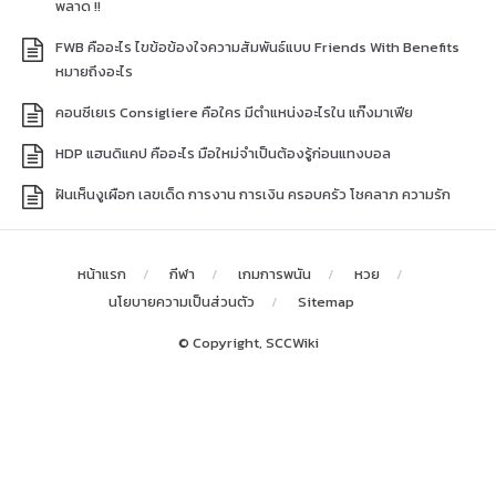
พลาด !!
FWB คืออะไร ไขข้อข้องใจความสัมพันธ์แบบ Friends With Benefits
หมายถึงอะไร
คอนซีเยเร Consigliere คือใคร มีตำแหน่งอะไรใน แก๊งมาเฟีย
HDP แฮนดิแคป คืออะไร มือใหม่จำเป็นต้องรู้ก่อนแทงบอล
ฝันเห็นงูเผือก เลขเด็ด การงาน การเงิน ครอบครัว โชคลาภ ความรัก
หน้าแรก
กีฬา
เกมการพนัน
หวย
นโยบายความเป็นส่วนตัว
Sitemap
© Copyright, SCCWiki