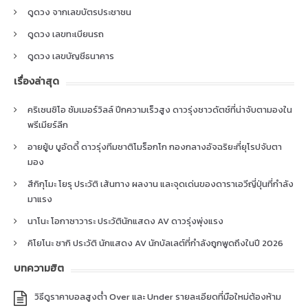
ดูดวง จากเลขบัตรประชาชน
ดูดวง เลขทะเบียนรถ
ดูดวง เลขบัญชีธนาคาร
เรื่องล่าสุด
คริเซนซิโอ ซัมเมอร์วิลล์ ปีกความเร็วสูง ดาวรุ่งชาวดัตช์ที่น่าจับตามองใน
พรีเมียร์ลีก
อายยู้บ บูอัดดี้ ดาวรุ่งทีมชาติโมร็อกโก กองกลางอัจฉริยะที่ยุโรปจับตา
มอง
สึกิกุโมะ โยรุ ประวัติ เส้นทาง ผลงาน และจุดเด่นของดาราเอวีญี่ปุ่นที่กำลัง
มาแรง
นาโนะ โอกาซาวาระ ประวัตินักแสดง AV ดาวรุ่งพุ่งแรง
คิโยโนะ ซากิ ประวัติ นักแสดง AV นักบัลเลต์ที่กำลังถูกพูดถึงในปี 2026
บทความฮิต
วิธีดูราคาบอลสูงต่ำ Over และ Under รายละเอียดที่มือใหม่ต้องห้าม