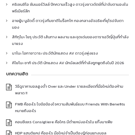
คริเซนซิโอ ซัมเมอร์วิลล์ ปีกความเร็วสูง ดาวรุ่งชาวดัตช์ที่น่าจับตามองใน
พรีเมียร์ลีก
อายยู้บ บูอัดดี้ ดาวรุ่งทีมชาติโมร็อกโก กองกลางอัจฉริยะที่ยุโรปจับตา
มอง
สึกิกุโมะ โยรุ ประวัติ เส้นทาง ผลงาน และจุดเด่นของดาราเอวีญี่ปุ่นที่กำลัง
มาแรง
นาโนะ โอกาซาวาระ ประวัตินักแสดง AV ดาวรุ่งพุ่งแรง
คิโยโนะ ซากิ ประวัติ นักแสดง AV นักบัลเลต์ที่กำลังถูกพูดถึงในปี 2026
บทความฮิต
วิธีดูราคาบอลสูงต่ำ Over และ Under รายละเอียดที่มือใหม่ต้องห้าม
พลาด !!
FWB คืออะไร ไขข้อข้องใจความสัมพันธ์แบบ Friends With Benefits
หมายถึงอะไร
คอนซีเยเร Consigliere คือใคร มีตำแหน่งอะไรใน แก๊งมาเฟีย
HDP แฮนดิแคป คืออะไร มือใหม่จำเป็นต้องรู้ก่อนแทงบอล