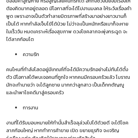
ของมีค่าสูญหาย หรือสูญเสียคนที่รักได้ อีกทั้งช่วงนี้ยังมีเรื่องให้
ต้องคิดมากอยู่ตลอด มีโอกาสที่จะได้ไปงานมงคล ให้ระวังเรื่องคำ
พูด เพราะอาจเป็นตัวทำลายมิตรภาพที่สร้างมาอย่างยาวนานก็
เป็นได้ หากกำลังเจ็บไข้ได้ป่วย ไม่ว่าจะเป็นหนักหรือเบาก็จะหาย
ในเร็ววัน หมดเคราะห์เรื่องสุขภาพ ดวงโชคลาภจะพุ่งกระฉูด จะ
ได้ลาภก้อนโต
ความรัก
คนไหนที่กำลังโสดอยู่มีเกณฑ์ที่จะได้มีความรักอย่างไม่ทันได้ตั้ง
ตัว มีโอกาสได้พบเจอคนที่ถูกใจ หากคนมีครอบครัวแล้ว โบราณ
มักจะทำนายว่า จะได้ลูกชาย มากกว่าลูกสาว เป็นเด็กกตัญญู
และนำพาโชคดีมาสู่ครอบครัว
การงาน
งานที่ได้รับมอบหมายให้ทำนั้นสำเร็จลุล่วงไปได้ด้วยดี จะได้โชค
ลาภก้อนใหญ่ หากทำการค้าขาย เปิด ขยายธุรกิจ จะเจริญ
รุ่งเรือง แต่จะต้องคิดให้รอบคอบก่อนตัดสินใจ