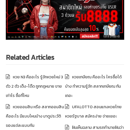
Related Articles
หวย N3 คืออะไร รู้จักหวยใหม่ 3
หวยเกษียณ คืออะไร ใครซื้อได้
ตัว 2 ตัว เต็ง-โต๊ด ถูกกฎหมาย ขาย
บ้าง ทำความรู้จัก สลากเกษียณ กัน
เท่าไร ซื้อที่ไหน
เถอะ
หวยออมสิน หรือ สลากออมสิน
UFALOTTO สอนแทงหวยไทย
คืออะไร มีแบบไหนบ้าง มาดูประวัติ
หวยรัฐบาล สมัครง่าย จ่ายเยอะ
ของแต่ละแบบกัน
ฝันเห็นฉลาม สามรถทำนายฝันว่า