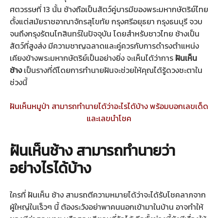
ศตวรรษที่ 13 นั้น ช้างถือเป็นสัตว์คู่บารมีของพระมหากษัตริย์ไทย
ตั้งแต่สมัยราชอาณาจักรสุโขทัย กรุงศรีอยุธยา กรุงธนบุรี จวบ
จนถึงกรุงรัตนโกสินทร์ในปัจจุบัน โดยสำหรับชาวไทย ช้างเป็น
สัตว์ที่สูงส่ง มีความชาญฉลาดและคู่ควรกับการดำรงตำแหน่ง
เคียงข้างพระมหากษัตริย์เป็นอย่างยิ่ง จะเห็นได้ว่าการ
ฝันเห็น
ช้าง
เป็นรางที่ดีโดยการทำนายฝันจะช่วยให้คุณได้รู้ดวงชะตาใน
ช่วงนี้
ฝันเห็นหมูป่า สามารถทำนายได้ว่าอะไรได้บ้าง พร้อมบอกเลขเด็ด
และเลขนำโชค
ฝันเห็นช้าง สามารถทำนายว่า
อย่างไรได้บ้าง
ใครที่ ฝันเห็น ช้าง สามรถตีความหมายได้ว่าจะได้รับโชคลาภจาก
ผู้ใหญ่ในเร็วๆ นี้ ต้องระวังอย่าพาคนนอกเข้ามาในบ้าน อาจทำให้