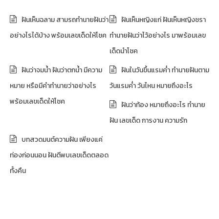
ฝันเห็นฉลาม สามรถทำนายฝันว่า
ฝันเห็นหญิงแก่ ฝันเห็นหญิงชรา
อย่างไรได้บ้าง พร้อมเลขเด็ดให้โชค
ทำนายฝันว่าไว้อย่างไร มาพร้อมเลข
เด็ดนำโชค
ฝันว่าจมน้ำ ฝันว่าตกน้ำ มีความ
ฝันในวันขึ้นแรมค่ำ ทำนายฝันตาม
หมาย หรือมีคำทำนายว่าอย่างไร
วันแรมค่ำ วันไหน หมายถึงอะไร
พร้อมเลขเด็ดให้โชค
ฝันว่าท้อง หมายถึงอะไร ทำนาย
ฝัน เลขเด็ด การงาน ความรัก
บทสวดมนต์ความฝัน เพียงแค่
ท่องก่อนนอน ฝันดีพบเลขเด็ดตลอด
ทั้งคืน