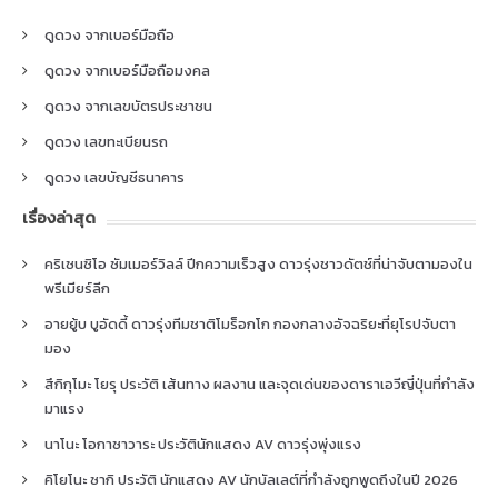
ดูดวง จากเบอร์มือถือ
ดูดวง จากเบอร์มือถือมงคล
ดูดวง จากเลขบัตรประชาชน
ดูดวง เลขทะเบียนรถ
ดูดวง เลขบัญชีธนาคาร
เรื่องล่าสุด
คริเซนซิโอ ซัมเมอร์วิลล์ ปีกความเร็วสูง ดาวรุ่งชาวดัตช์ที่น่าจับตามองใน
พรีเมียร์ลีก
อายยู้บ บูอัดดี้ ดาวรุ่งทีมชาติโมร็อกโก กองกลางอัจฉริยะที่ยุโรปจับตา
มอง
สึกิกุโมะ โยรุ ประวัติ เส้นทาง ผลงาน และจุดเด่นของดาราเอวีญี่ปุ่นที่กำลัง
มาแรง
นาโนะ โอกาซาวาระ ประวัตินักแสดง AV ดาวรุ่งพุ่งแรง
คิโยโนะ ซากิ ประวัติ นักแสดง AV นักบัลเลต์ที่กำลังถูกพูดถึงในปี 2026