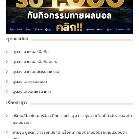
ดูดวงแม่นๆ
ดูดวง จากเบอร์มือถือ
ดูดวง จากเบอร์มือถือมงคล
ดูดวง จากเลขบัตรประชาชน
ดูดวง เลขทะเบียนรถ
ดูดวง เลขบัญชีธนาคาร
เรื่องล่าสุด
คริเซนซิโอ ซัมเมอร์วิลล์ ปีกความเร็วสูง ดาวรุ่งชาวดัตช์ที่น่าจับตามองใน
พรีเมียร์ลีก
อายยู้บ บูอัดดี้ ดาวรุ่งทีมชาติโมร็อกโก กองกลางอัจฉริยะที่ยุโรปจับตา