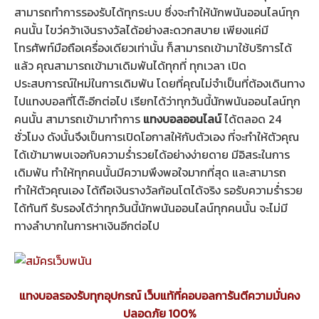
สามารถทำการรองรับได้ทุกระบบ ซึ่งจะทำให้นักพนันออนไลน์ทุก
คนนั้น ไขว่คว้าเงินรางวัลได้อย่างสะดวกสบาย เพียงแค่มี
โทรศัพท์มือถือเครื่องเดียวเท่านั้น ก็สามารถเข้ามาใช้บริการได้
แล้ว คุณสามารถเข้ามาเดิมพันได้ทุกที่ ทุกเวลา เปิด
ประสบการณ์ใหม่ในการเดิมพัน โดยที่คุณไม่จำเป็นที่ต้องเดินทาง
ไปแทงบอลที่โต๊ะอีกต่อไป เรียกได้ว่าทุกวันนี้นักพนันออนไลน์ทุก
คนนั้น สามารถเข้ามาทำการ
แทงบอลออนไลน์
ได้ตลอด 24
ชั่วโมง ดังนั้นจึงเป็นการเปิดโอกาสให้กับตัวเอง ที่จะทำให้ตัวคุณ
ได้เข้ามาพบเจอกับความร่ำรวยได้อย่างง่ายดาย มีอิสระในการ
เดิมพัน ทำให้ทุกคนนั้นมีความพึงพอใจมากที่สุด และสามารถ
ทำให้ตัวคุณเอง ได้ถือเงินรางวัลก้อนโตได้จริง รอรับความร่ำรวย
ได้ทันที รับรองได้ว่าทุกวันนี้นักพนันออนไลน์ทุกคนนั้น จะไม่มี
ทางลำบากในการหาเงินอีกต่อไป
แทงบอลรองรับทุกอุปกรณ์ เว็บแท้ที่คอบอลการันตีความมั่นคง
ปลอดภัย 100%