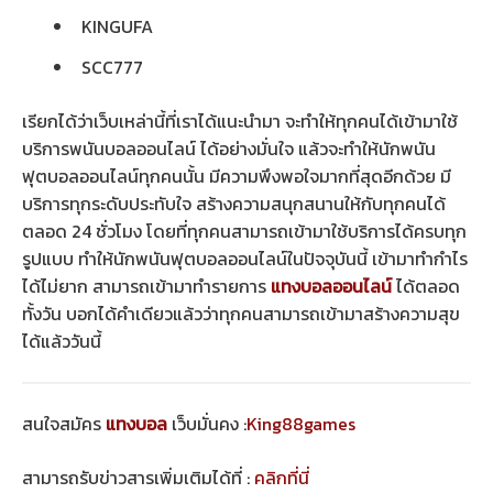
KINGUFA
SCC777
เรียกได้ว่าเว็บเหล่านี้ที่เราได้แนะนำมา จะทำให้ทุกคนได้เข้ามาใช้
บริการพนันบอลออนไลน์ ได้อย่างมั่นใจ แล้วจะทำให้นักพนัน
ฟุตบอลออนไลน์ทุกคนนั้น มีความพึงพอใจมากที่สุดอีกด้วย มี
บริการทุกระดับประทับใจ สร้างความสนุกสนานให้กับทุกคนได้
ตลอด 24 ชั่วโมง โดยที่ทุกคนสามารถเข้ามาใช้บริการได้ครบทุก
รูปแบบ ทำให้นักพนันฟุตบอลออนไลน์ในปัจจุบันนี้ เข้ามาทำกำไร
ได้ไม่ยาก สามารถเข้ามาทำรายการ
แทงบอลออนไลน์
ได้ตลอด
ทั้งวัน บอกได้คำเดียวแล้วว่าทุกคนสามารถเข้ามาสร้างความสุข
ได้แล้ววันนี้
สนใจสมัคร
แทงบอล
เว็บมั่นคง :
King88games
สามารถรับข่าวสารเพิ่มเติมได้ที่ :
คลิกที่นี่