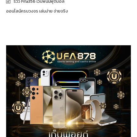
รีวิว Fifa356 เว็บพนันฟุตบอล
ออนไลน์ครบวงจร เล่นง่าย จ่ายจริง