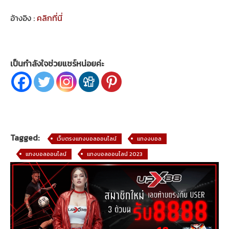
อ้างอิง :
คลิกที่นี่
เป็นกำลังใจช่วยแชร์หน่อยค่ะ
Tagged:
เว็บตรงแทงบอลออนไลน์
แทงงบอล
แทงบอลออนไลน์
แทงบอลออนไลน์ 2023