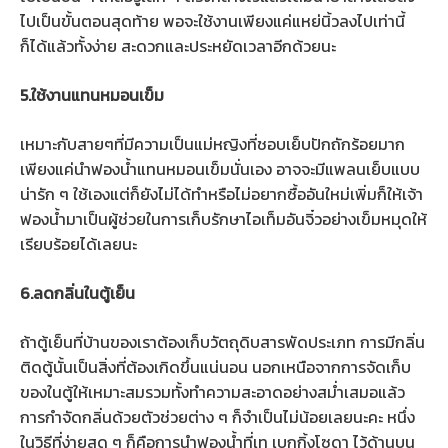
ไปเป็นขั้นตอนสุดท้าย พอจะใช้งานเพียงแค่แหย่นิ้วลงไปเท่านี้
ก็ได้แล้วทั้งง่าย สะดวกและประหยัดเวลาอีกด้วยนะ
5.ใช้งานแทนหมอนเข็ม
เหมาะกับสายๆที่มีความเป็นแม่หญิงที่ชอบเย็บปักถักร้อยมาก
เพียงแค่นำฟองน้ำแทนหมอนเข็มนั่นเอง อาจจะมีแพลนเย็บแบบ
น่ารัก ๆ ใช้เองแต่ก็ยังไม่ได้ทำหรือไม่อยากซื้ออันใหม่เพิ่มก็ให้เจ้า
ฟองน้ำมาเป็นผู้ช่วยในการเก็บรักษาไอเท็มอันจิ๋วอย่างเข็มหมุดให้
เรียบร้อยได้เลยนะ
6.ลดกลิ่นในตู้เย็น
ถ้าตู้เย็นที่บ้านของเราต้องเก็บวัตถุดิบสารพัดประเภท การมีกลิ่น
ติดตู้นั้นเป็นสิ่งที่ต้องเกิดขึ้นแน่นอน นอกเหนือจากการจัดเก็บ
ของในตู้ให้เหมาะสมรวมทั้งทำความสะอาดอย่างสม่ำเสมอแล้ว
การกำจัดกลิ่นด้วยตัวช่วยต่าง ๆ ก็จำเป็นไม่น้อยเลยนะคะ หนึ่ง
ในวิธีที่ง่ายสุด ๆ ก็คือการนำฟองน้ำที่เท เบกกิ้งโซดา ไว้ด้านบน