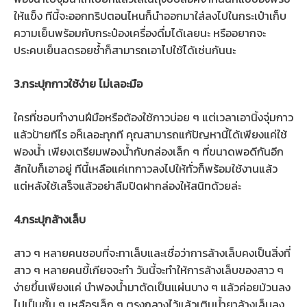
ให้แข็ง ทีนี้จะออกทริปตอนไหนก็นำออกมาใส่ลงไปในกระเป๋าเก็บ
ความเย็นพร้อมกับกระป๋องเครื่องดื่มได้เลยนะ หรืออยากจะ
ประคบเย็นลดรอยช้ำก็สามารถเอาไปใช้ได้เช่นกันนะ
3.กระปุกกาวใช้ง่าย ไม่เลอะมือ
ใครที่ชอบทำงานฝีมือหรือต้องใช้กาวบ่อย ๆ แต่เวลาเอานิ้งจุ่มกาว
แล้วป้ายทีไร อห็เลอะทุกที คุณสามารถแก้ปัญหานี้ได้เพียงแค่ใช้
ฟองน้ำ เพียงเตรียมฟองน้ำกับกล่องเล็ก ๆ ที่ขนาดพอดีกันอีก
สักใบก็เอาอยู่ ทีนี้เหลือแค่เทกาวลงไปให้ทั่วก็พร้อมใช้งานแล้ว
แต่หลังใช้เสร็จแล้วอย่าลืมปิดฝากล่องให้สนิทด้วยล่ะ
4.กระปุกล้างเล็บ
สาว ๆ หลายคนชอบที่จะทาเล็บและเชื่อว่าการล้างเล็บคงเป็นสิ่งที่
สาว ๆ หลายคนขี้เกียจจะทำ วันนี้จะทำให้การล้างเล็บของสาว ๆ
ง่ายขึ้นเพียงแค่ นำฟองน้ำมาตัดเป็นแผ่นบาง ๆ แล้วค่อยม้วนลง
ไปเป็นชั้น ๆ เหลือรูเล็ก ๆ ตรงกลางไว้แล้วเติมน้ำยาล้างเล็บลง