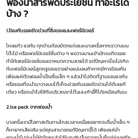
ฟองน้ำสารพัดประโยชน์ ทำอะไรได้
บ้าง ?
1.
ป้องกันรอยขีดข่วนที่สิ่งของและเฟอร์นิเจอร์
โหลแก้ว แจกัน ทุกบ้านต้องมีตกแต่งและบางครั้งหากเราวางบน
โต๊ะไม้ หรือเฟอร์นิเจอร์ชิ้นต่าง ๆ พอวางนานเข้ามักจะเกิดรอย
ทำให้เฟอร์นิเจอร์ของเราหมดความสวยได้ แต่ปัญหานี้จะไม่เกิด
กับเฟอร์นิเจอร์สุดหรูของเราอย่างแน่นอนถ้าหากมีการป้องกัน
เพียงแค่ตัดฟองน้ำเป็นชิ้นเล็ก ๆ แล้วนำไปติดที่ฐานของแจกัน
หรือของที่จะนำมาวางบนโต๊ะก็จะช่วยกันรอยขีดข่วนได้ดีเลยที
เดียว หรือจะนำไปใช้กับบริเวณขาโต๊ะและเก้าอี้ก็ได้เหมือนกันนะ
2.ice pack จากฟองน้ำ
บางครั้งเรามีโอกาสเดินทางไกลเวลาเหนื่อยอยากจะดื่มน้ำเย็น ๆ
ก็หายากเสียจริง แต่คุณสามารถแก้ปัญหานี้ได้ เพียงแค่นำ
ฟองน้ำไปจุ่มน้ำให้เปียกแล้วใส่ในถุงซิปล็อคจากนั้นก็แช่ช่องฟรีซ