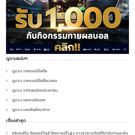
ดูดวงแม่นๆ
ดูดวง จากเบอร์มือถือ
ดูดวง จากเบอร์มือถือมงคล
ดูดวง จากเลขบัตรประชาชน
ดูดวง เลขทะเบียนรถ
ดูดวง เลขบัญชีธนาคาร
เรื่องล่าสุด
คริเซนซิโอ ซัมเมอร์วิลล์ ปีกความเร็วสูง ดาวรุ่งชาวดัตช์ที่น่าจับตามองใน