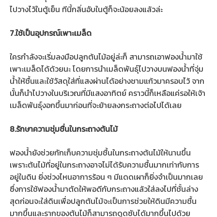
ไปวางไว้ในตู้เย็น ทีนี้กลิ่นอับในตู้ก็จะน้อยลงแล้วล่ะ
7.ใช้เป็นอุปกรณ์เพาะเมล็ด
ใครกำลังจะเริ่มลงมือปลูกต้นไม้อยู่ล่ะก็ สามารถเอาฟองน้ำมาใช้
เพาะเมล็ดได้ด้วยนะ โดยการนำเมล็ดพันธุ์ไปวางบนฟองน้ำที่จุ่ม
น้ำให้ชื้นและใช้วัสดุใส่ที่แสงผ่านได้อย่างชามแก้วมาครอบไว้ จาก
นั้นก็นำไปวางในบริเวณที่มีแสงอาทิตย์ คราวนี้ก็เหลือแค่รอให้เจ้า
เมล็ดพันธุ์งอกขึ้นมาก่อนที่จะย้ายลงกระถางต่อไปได้เลย
8.รักษาความชุ่มชื่นในกระถางต้นไม้
ฟองน้ำยังช่วยกักเก็บความชุ่มชื้นในกระถางต้นไม้ให้นานขึ้น
เพราะต้นไม้ที่อยู่ในกระถางอาจไม่ได้รับความชื้นมากเท่ากับการ
อยู่ในดิน ยิ่งช่วงไหนอาการร้อน ๆ มีแดดเผาก็ยิ่งจำเป็นมากเลย
ซึ่งการใช้ฟองน้ำมาตัดให้พอดีกับกระถางแล้วใส่ลงไปที่ชั้นล่าง
สุดก่อนจะใส่ดินเพื่อปลูกต้นไม้จะเป็นการช่วยให้ดินมีความชื้น
มากขึ้นและรากของต้นไม้ก็สามารถดูดซับได้มากขึ้นไปด้วย