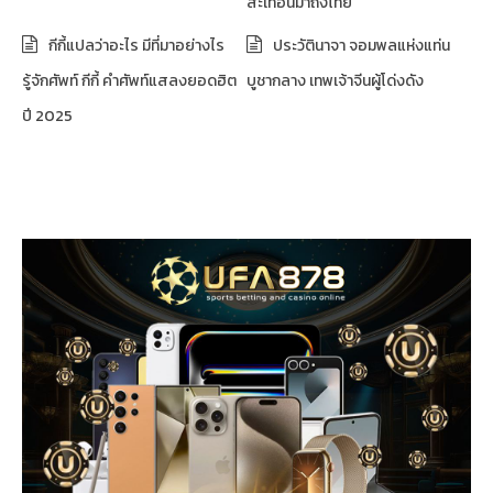
สะเทือนมาถึงไทย
กีกี้แปลว่าอะไร มีที่มาอย่างไร
ประวัตินาจา จอมพลแห่งแท่น
รู้จักศัพท์ กีกี้ คำศัพท์แสลงยอดฮิต
บูชากลาง เทพเจ้าจีนผู้โด่งดัง
ปี 2025