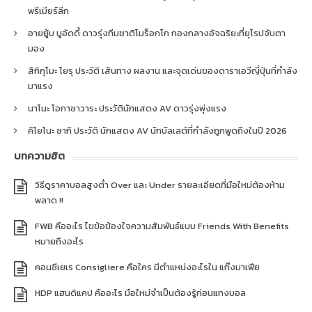
พรีเมียร์ลีก
อายยู้บ บูอัดดี้ ดาวรุ่งทีมชาติโมร็อกโก กองกลางอัจฉริยะที่ยุโรปจับตา
มอง
สึกิกุโมะ โยรุ ประวัติ เส้นทาง ผลงาน และจุดเด่นของดาราเอวีญี่ปุ่นที่กำลัง
มาแรง
นาโนะ โอกาซาวาระ ประวัตินักแสดง AV ดาวรุ่งพุ่งแรง
คิโยโนะ ซากิ ประวัติ นักแสดง AV นักบัลเลต์ที่กำลังถูกพูดถึงในปี 2026
บทความฮิต
วิธีดูราคาบอลสูงต่ำ Over และ Under รายละเอียดที่มือใหม่ต้องห้าม
พลาด !!
FWB คืออะไร ไขข้อข้องใจความสัมพันธ์แบบ Friends With Benefits
หมายถึงอะไร
คอนซีเยเร Consigliere คือใคร มีตำแหน่งอะไรใน แก๊งมาเฟีย
HDP แฮนดิแคป คืออะไร มือใหม่จำเป็นต้องรู้ก่อนแทงบอล