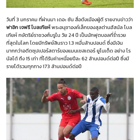
วันที่ 3 มกราคม ที่ผ่านมา เดอะ ซัน สื่อดังเมืองผู้ดี รายงานข่าวว่า
ฟาอิก เจฟรี โบลเกียห์
พระอนุชาองค์เล็กของสุลต่านฮัสนัล โบล
เกียห์ กษัตริย์ราชวงศ์บรูไน วัย 24 ปี เป็นนักฟุตบอลที่ร่ำรวย
ที่สุดในโลก โดยมีทรัพย์สินราว 1.3 หมื่นล้านปอนด์ ซึ่งมีเงิน
มากกว่าอดีตซุปเปอร์สตาร์ของแมนเชสเตอร์ ยูไนเต็ด อย่าง โร
นัลโด้ ถึง 15 เท่า ที่ได้รับค่าเหนื่อยปีละ 62 ล้านปอนด์ต่อปี ซึ่งมี
รายได้รวมทุกทาง 173 ล้านปอนด์ต่อปี