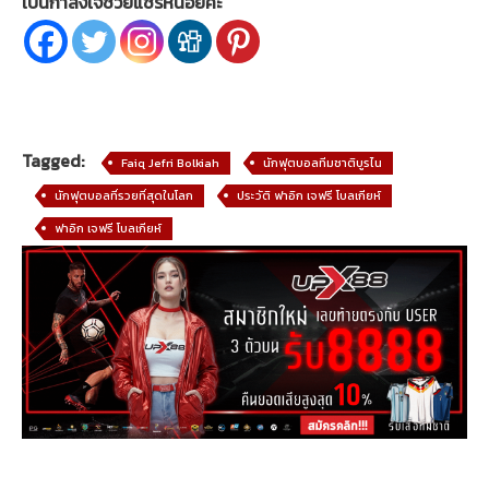
เป็นกำลังใจช่วยแชร์หน่อยค่ะ
Tagged:
Faiq Jefri Bolkiah
นักฟุตบอลทีมชาติบูรไน
นักฟุตบอลที่รวยที่สุดในโลก
ประวัติ ฟาอิก เจฟรี โบลเกียห์
ฟาอิก เจฟรี โบลเกียห์