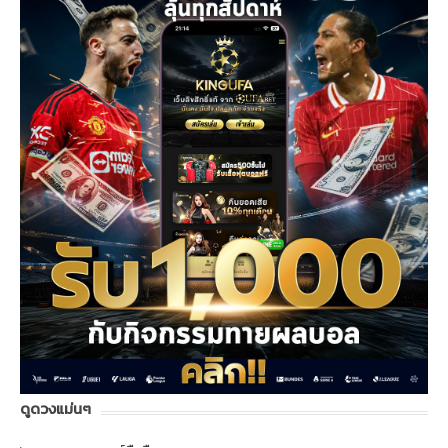
ดูดวงแม่นๆ