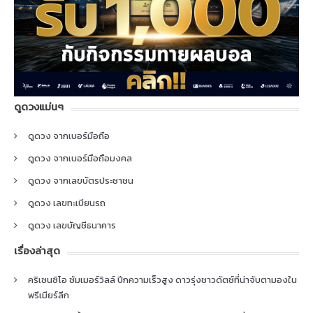
ดูดวงแม่นๆ
ดูดวง จากเบอร์มือถือ
ดูดวง จากเบอร์มือถือมงคล
ดูดวง จากเลขบัตรประชาชน
ดูดวง เลขทะเบียนรถ
ดูดวง เลขบัญชีธนาคาร
เรื่องล่าสุด
คริเซนซิโอ ซัมเมอร์วิลล์ ปีกความเร็วสูง ดาวรุ่งชาวดัตช์ที่น่าจับตามองใน
พรีเมียร์ลีก