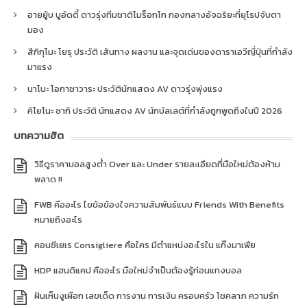
อายยู้บ บูอัดดี้ ดาวรุ่งทีมชาติโมร็อกโก กองกลางอัจฉริยะที่ยุโรปจับตา
มอง
สึกิกุโมะ โยรุ ประวัติ เส้นทาง ผลงาน และจุดเด่นของดาราเอวีญี่ปุ่นที่กำลัง
มาแรง
นาโนะ โอกาซาวาระ ประวัตินักแสดง AV ดาวรุ่งพุ่งแรง
คิโยโนะ ซากิ ประวัติ นักแสดง AV นักบัลเลต์ที่กำลังถูกพูดถึงในปี 2026
บทความฮิต
วิธีดูราคาบอลสูงต่ำ Over และ Under รายละเอียดที่มือใหม่ต้องห้าม
พลาด !!
FWB คืออะไร ไขข้อข้องใจความสัมพันธ์แบบ Friends With Benefits
หมายถึงอะไร
คอนซีเยเร Consigliere คือใคร มีตำแหน่งอะไรใน แก๊งมาเฟีย
HDP แฮนดิแคป คืออะไร มือใหม่จำเป็นต้องรู้ก่อนแทงบอล
ฝันเห็นงูเผือก เลขเด็ด การงาน การเงิน ครอบครัว โชคลาภ ความรัก