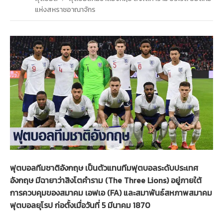
แห่งสหราชอาณาจักร
ฟุตบอลทีมชาติอังกฤษ เป็นตัวแทนทีมฟุตบอลระดับประเทศ
อังกฤษ มีฉายาว่าสิงโตคำราม (The Three Lions) อยู่ภายใต้
การควบคุมของสมาคม เอฟเอ (FA) และสมาพันธ์สหภาพสมาคม
ฟุตบอลยุโรป ก่อตั้งเมื่อวันที่ 5 มีนาคม 1870