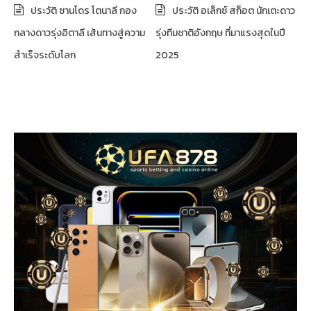
ประวัติ ซานโดร โตนาลี กอง
ประวัติ อเล็กซ์ สก็อต นักเตะดาว
กลางดาวรุ่งอิตาลี เส้นทางสู่ความ
รุ่งทีมชาติอังกฤษ ที่มาแรงสุดในปี
สำเร็จระดับโลก
2025