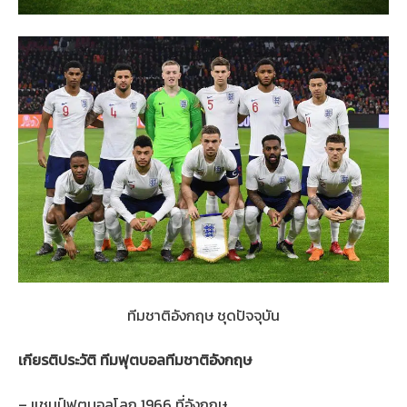
ทีมชาติอังกฤษ ชุดปัจจุบัน
เกียรติประวัติ ทีมฟุตบอลทีมชาติอังกฤษ
– แชมป์ฟุตบอลโลก 1966 ที่อังกฤษ