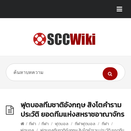
ฟุตบอลทีมชาติอังกฤษ สิงโตคำราม
ประวัติ ยอดทีมแห่งสหราชอาณาจักร
/
กีฬา
/
กีฬา
/
ฟุตบอล
/
กีฬาฟุตบอล
/
กีฬา
/
ฟุตบอล
/
ฟุตบอลทีมชาติอังกฤษ สิงโตคำราม ประวัติ ยอดทีม