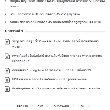
สึกิกุโมะ โยรุ ประวัติ เส้นทาง ผลงาน และจุดเด่นของดาราเอวีญี่ปุ่นที่กำลัง
มาแรง
นาโนะ โอกาซาวาระ ประวัตินักแสดง AV ดาวรุ่งพุ่งแรง
คิโยโนะ ซากิ ประวัติ นักแสดง AV นักบัลเลต์ที่กำลังถูกพูดถึงในปี 2026
บทความฮิต
วิธีดูราคาบอลสูงต่ำ Over และ Under รายละเอียดที่มือใหม่ต้องห้าม
พลาด !!
FWB คืออะไร ไขข้อข้องใจความสัมพันธ์แบบ Friends With Benefits
หมายถึงอะไร
คอนซีเยเร Consigliere คือใคร มีตำแหน่งอะไรใน แก๊งมาเฟีย
HDP แฮนดิแคป คืออะไร มือใหม่จำเป็นต้องรู้ก่อนแทงบอล
ฝันเห็นงูเผือก เลขเด็ด การงาน การเงิน ครอบครัว โชคลาภ ความรัก
หน้าแรก
กีฬา
เกมการพนัน
หวย