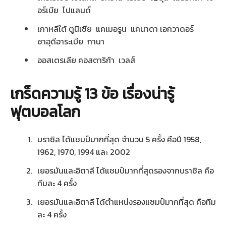
อร์เบีย โปแลนด์
เกาหลีใต้ ตูนิเซีย แคเมอรูน แคนาดา เอกวาดอร์
ซาอุดีอาระเบีย กานา
ออสเตรเลีย คอสตาริก้า เวลส์
เกร็ดความรู้ 13 ข้อ เรื่องน่ารู้
ฟุตบอลโลก
บราซิล ได้แชมป์มากที่สุด จำนวน 5 ครั้ง คือปี 1958,
1962, 1970, 1994 และ 2002
เยอรมันและอิตาลี ได้แชมป์มากที่สุดรองจากบราซิล คือ
ทีมละ 4 ครั้ง
เยอรมันและอิตาลี ได้ตำแหน่งรองแชมป์มากที่สุด คือทีม
ละ 4 ครั้ง