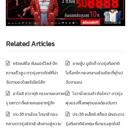
Related Articles
คริเซนซิโอ ซัมเมอร์วิลล์ ปีก
อายยู้บ บูอัดดี้ ดาวรุ่งทีมชาติ
ความเร็วสูง ดาวรุ่งชาวดัตช์ที่น่า
โมร็อกโก กองกลางอัจฉริยะที่ยุโรป
จับตามองในพรีเมียร์ลีก
จับตามอง
อาโออิ คาวากุชิ ภรรยาของทาเค
โจวานี่ เควนด้า คือใคร? ดาวรุ่ง
รุ เซกาวา ที่หลายคนอยากรู้จัก
พุ่งแรงที่โลกฟุตบอลต้องจับตา
ประวัติ ซานโดร โตนาลี กอง
ประวัติ อเล็กซ์ สก็อต นักเตะดาว
กลางดาวรุ่งอิตาลี เส้นทางสู่ความ
รุ่งทีมชาติอังกฤษ ที่มาแรงสุดในปี