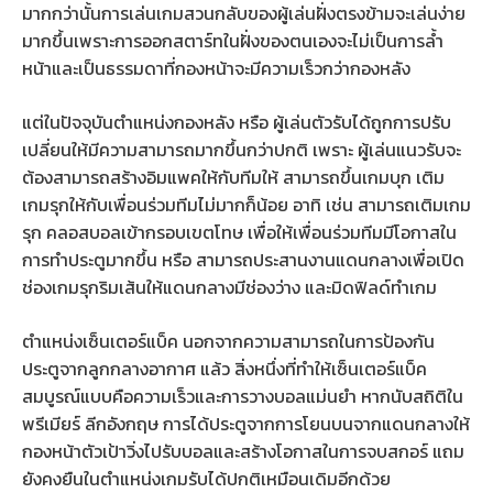
มากกว่านั้นการเล่นเกมสวนกลับของผู้เล่นฝั่งตรงข้ามจะเล่นง่าย
มากขึ้นเพราะการออกสตาร์ทในฝั่งของตนเองจะไม่เป็นการล้ำ
หน้าและเป็นธรรมดาที่กองหน้าจะมีความเร็วกว่ากองหลัง
แต่ในปัจจุบันตำแหน่งกองหลัง หรือ ผู้เล่นตัวรับได้ถูกการปรับ
เปลี่ยนให้มีความสามารถมากขึ้นกว่าปกติ เพราะ ผู้เล่นแนวรับจะ
ต้องสามารถสร้างอิมแพคให้กับทีมให้ สามารถขึ้นเกมบุก เติม
เกมรุกให้กับเพื่อนร่วมทีมไม่มากก็น้อย อาทิ เช่น สามารถเติมเกม
รุก คลอสบอลเข้ากรอบเขตโทษ เพื่อให้เพื่อนร่วมทีมมีโอกาสใน
การทำประตูมากขึ้น หรือ สามารถประสานงานแดนกลางเพื่อเปิด
ช่องเกมรุกริมเส้นให้แดนกลางมีช่องว่าง และมิดฟิลด์ทำเกม
ตำแหน่งเซ็นเตอร์แบ็ค นอกจากความสามารถในการป้องกัน
ประตูจากลูกกลางอากาศ แล้ว สิ่งหนึ่งที่ทำให้เซ็นเตอร์แบ็ค
สมบูรณ์แบบคือความเร็วและการวางบอลแม่นยำ หากนับสถิติใน
พรีเมียร์ ลีกอังกฤษ การได้ประตูจากการโยนบนจากแดนกลางให้
กองหน้าตัวเป้าวิ่งไปรับบอลและสร้างโอกาสในการจบสกอร์ แถม
ยังคงยืนในตำแหน่งเกมรับได้ปกติเหมือนเดิมอีกด้วย