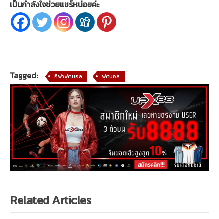
เป็นกำลังใจช่วยแชร์หน่อยค่ะ
Tagged:
กีฬาฟุตบอล
ฟุตบอล
Related Articles