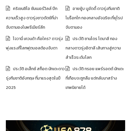
คริเซนซิโอ ซัมเมอร์วิลล์ ปีก
อายยู้บ บูอัดดี้ ดาวรุ่งทีมชาติ
ความเร็วสูง ดาวรุ่งชาวดัตช์ที่น่า
โมร็อกโก กองกลางอัจฉริยะที่ยุโรป
จับตามองในพรีเมียร์ลีก
จับตามอง
โจวานี่ เควนด้า คือใคร? ดาวรุ่ง
ประวัติ ซานโดร โตนาลี กอง
พุ่งแรงที่โลกฟุตบอลต้องจับตา
กลางดาวรุ่งอิตาลี เส้นทางสู่ความ
สำเร็จระดับโลก
ประวัติ อเล็กซ์ สก็อต นักเตะดาว
ประวัติ ทรอย แพร์รอตต์ นักเตะ
รุ่งทีมชาติอังกฤษ ที่มาแรงสุดในปี
ที่เกือบจะถูกลืม แต่กลับมาสร้าง
2025
เทพนิยายได้