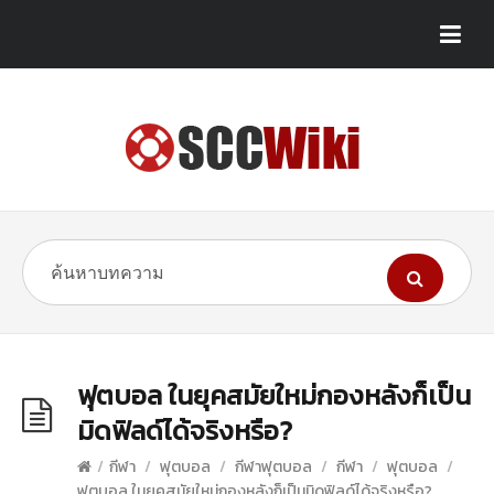
ฟุตบอล ในยุคสมัยใหม่กองหลังก็เป็น
มิดฟิลด์ได้จริงหรือ?
/
กีฬา
/
ฟุตบอล
/
กีฬาฟุตบอล
/
กีฬา
/
ฟุตบอล
/
ฟุตบอล ในยุคสมัยใหม่กองหลังก็เป็นมิดฟิลด์ได้จริงหรือ?