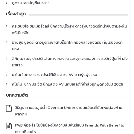
ดูดวง เลขบัญชีธนาคาร
เรื่องล่าสุด
คริเซนซิโอ ซัมเมอร์วิลล์ ปีกความเร็วสูง ดาวรุ่งชาวดัตช์ที่น่าจับตามองใน
พรีเมียร์ลีก
อายยู้บ บูอัดดี้ ดาวรุ่งทีมชาติโมร็อกโก กองกลางอัจฉริยะที่ยุโรปจับตา
มอง
สึกิกุโมะ โยรุ ประวัติ เส้นทาง ผลงาน และจุดเด่นของดาราเอวีญี่ปุ่นที่กำลัง
มาแรง
นาโนะ โอกาซาวาระ ประวัตินักแสดง AV ดาวรุ่งพุ่งแรง
คิโยโนะ ซากิ ประวัติ นักแสดง AV นักบัลเลต์ที่กำลังถูกพูดถึงในปี 2026
บทความฮิต
วิธีดูราคาบอลสูงต่ำ Over และ Under รายละเอียดที่มือใหม่ต้องห้าม
พลาด !!
FWB คืออะไร ไขข้อข้องใจความสัมพันธ์แบบ Friends With Benefits
หมายถึงอะไร