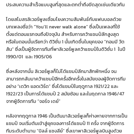
ประสบความสำเร็จแบบสูงที่สุดและตกต่ำถึงขีดสุดเช่นเดียวกัน
โดยสโมสรลิเวอร์พูลเชื่อมโยงความสัมพันธ์กับแฟนบอลด้วย
บทเพลงชื่อว่า “You’ll never walk alone” ซึ่งเป็นเพลงที่ใช้
ตั้งแต่ตอนแรกจนถึงปัจจุบัน สำหรับการคว้าแชมป์ลีกสูงสุด
หรือในตอนนั้นเรียกว่า ดิวิชั่น 1 นั้นเกิดขึ้นในยุคของ “ทอมมี วัต
สัน” ซึ่งเป็นผู้จัดการทีมที่พาลิเวอร์พูลคว้าแชมป์ในดิวิชั่น 1 ในปี
1990/01 และ 1905/06
ซึ่งหลังจากนั้น ลิเวอร์พูลก็ไม่ได้แชมป์ลีกมาสักพักหนึ่ง จน
สามารถกลับมาคว้าแชมป์อีกครั้งอีกครั้งในสมัยของผู้จัดการทีม
อย่าง “เดวิท แอดเวิร์ด” ซึ่งได้แชมป์ในฤดูกาล 1921/22 และ
1922/23 เป็นการได้แชมป์ 2 สมัยซ้อน และในฤดกาล 1946/47
จากผู้จัดการทีม “จอร์จ เดย์”
หลังจากฤดูกาล 1946 เป็นต้นมาลิเวอร์พูลก็ห่างหายจากการเป็น
แชมป์ จนเริ่มต้นเข้าสู่ยุคของการได้แชมป์ 11 ครั้ง จากผู้จัดการ
ทีมระดับตำนาน “บิลล์ แชงลีย์” ซึ่งเขาพาลิเวอร์พูลบินสูงด้วย