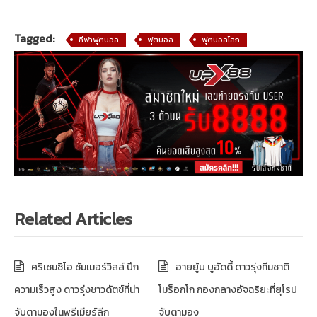
Tagged:
กีฬาฟุตบอล
ฟุตบอล
ฟุตบอลโลก
Related Articles
คริเซนซิโอ ซัมเมอร์วิลล์ ปีก
อายยู้บ บูอัดดี้ ดาวรุ่งทีมชาติ
ความเร็วสูง ดาวรุ่งชาวดัตช์ที่น่า
โมร็อกโก กองกลางอัจฉริยะที่ยุโรป
จับตามองในพรีเมียร์ลีก
จับตามอง