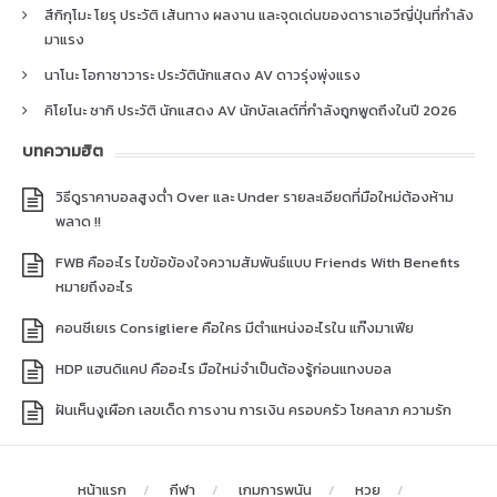
สึกิกุโมะ โยรุ ประวัติ เส้นทาง ผลงาน และจุดเด่นของดาราเอวีญี่ปุ่นที่กำลัง
มาแรง
นาโนะ โอกาซาวาระ ประวัตินักแสดง AV ดาวรุ่งพุ่งแรง
คิโยโนะ ซากิ ประวัติ นักแสดง AV นักบัลเลต์ที่กำลังถูกพูดถึงในปี 2026
บทความฮิต
วิธีดูราคาบอลสูงต่ำ Over และ Under รายละเอียดที่มือใหม่ต้องห้าม
พลาด !!
FWB คืออะไร ไขข้อข้องใจความสัมพันธ์แบบ Friends With Benefits
หมายถึงอะไร
คอนซีเยเร Consigliere คือใคร มีตำแหน่งอะไรใน แก๊งมาเฟีย
HDP แฮนดิแคป คืออะไร มือใหม่จำเป็นต้องรู้ก่อนแทงบอล
ฝันเห็นงูเผือก เลขเด็ด การงาน การเงิน ครอบครัว โชคลาภ ความรัก
หน้าแรก
กีฬา
เกมการพนัน
หวย