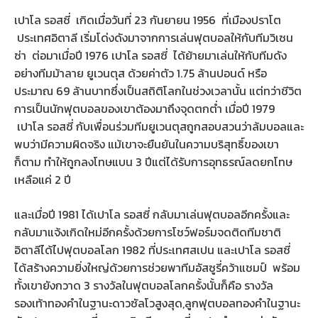
เปาโล รอสซี่ เกิดเมื่อวันที่ 23 กันยายน 1956 ที่เมืองปราโต
ประเทศอิตาลี เริ่มโด่งดังมาจากการเล่นฟุตบอลให้กับทีมวิเซน
ซ่า ต่อมาเมื่อปี 1976 เปาโล รอสซี่ ได้ย้ายมาเล่นให้กับทีมดัง
อย่างทีมม้าลาย ยูเวนตุส ด้วยค่าตัว 1.75 ล้านปอนด์ หรือ
ประมาณ 69 ล้านบาทซึ่งเป็นสถิติโลกในช่วงเวลานั้น แต่ทว่าชีวิต
การเป็นนักฟุตบอลของเขาต้องมาถึงจุดตกต่ำ เมื่อปี 1979
เปาโล รอสซี่ กับเพื่อนร่วมทีมยูเวนตุสถูกสอบสวนว่าล้มบอลและ
พบว่ามีความผิดจริง แม้เขาจะยืนยันในความบริสุทธิ์ของเขา
ก็ตาม ทำให้ถูกลงโทษแบน 3 ปีแต่ได้รับการอุทธรณ์ลดยกโทษ
เหลือแค่ 2 ปี
และเมื่อปี 1981 ได้เปาโล รอสซี่ กลับมาเล่นฟุตบอลอีกครั้งและ
กลับมาแจ้งเกิดใหม่อีกครั้งด้วยการโชว์ฟอร์มจดติดทีมชาติ
อิตาลีได้ไปฟุตบอลโลก 1982 ที่ประเทศสเปน และเปาโล รอสซี่
ได้สร้างความยิ่งใหญ่ด้วยการช่วยพาทีมอัสซูรี่คว้าแชมป์ พร้อม
ทั้งเขายังกวาด 3 รางวัลในฟุตบอลโลกครั้งนั้นก็คือ รางวัล
รองเท้าทองคำในฐานะดาวซัลโวสูงสุด,ลูกฟุตบอลทองคำในฐานะ