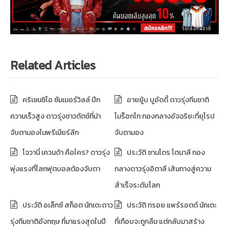
Related Articles
คริเซนซิโอ ซัมเมอร์วิลล์ ปีก
อายยู้บ บูอัดดี้ ดาวรุ่งทีมชาติ
ความเร็วสูง ดาวรุ่งชาวดัตช์ที่น่า
โมร็อกโก กองกลางอัจฉริยะที่ยุโรป
จับตามองในพรีเมียร์ลีก
จับตามอง
โจวานี่ เควนด้า คือใคร? ดาวรุ่ง
ประวัติ ซานโดร โตนาลี กอง
พุ่งแรงที่โลกฟุตบอลต้องจับตา
กลางดาวรุ่งอิตาลี เส้นทางสู่ความ
สำเร็จระดับโลก
ประวัติ อเล็กซ์ สก็อต นักเตะดาว
ประวัติ ทรอย แพร์รอตต์ นักเตะ
รุ่งทีมชาติอังกฤษ ที่มาแรงสุดในปี
ที่เกือบจะถูกลืม แต่กลับมาสร้าง