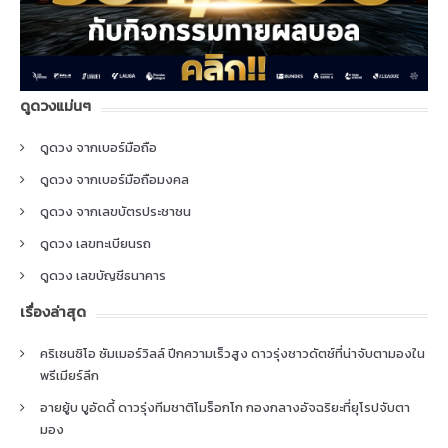
ดูดวงแม่นๆ
ดูดวง จากเบอร์มือถือ
ดูดวง จากเบอร์มือถือมงคล
ดูดวง จากเลขบัตรประชาชน
ดูดวง เลขทะเบียนรถ
ดูดวง เลขบัญชีธนาคาร
เรื่องล่าสุด
คริเซนซิโอ ซัมเมอร์วิลล์ ปีกความเร็วสูง ดาวรุ่งชาวดัตช์ที่น่าจับตามองใน
พรีเมียร์ลีก
อายยู้บ บูอัดดี้ ดาวรุ่งทีมชาติโมร็อกโก กองกลางอัจฉริยะที่ยุโรปจับตา
มอง