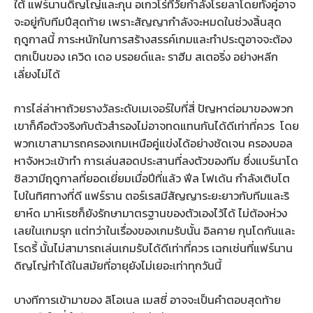
ใต้ แฟร์นานดิญโญ่และกุน อเกวโร่ที่วัยกำลังโรยลาโดยทั้งคู่อาจ
จะอยู่กับทีมปีสุดท้าย เพราะสัญญากำลังจะหมดในช่วงสิ้นสุด
ฤดูกาลนี้ ภาระหนักในการสร้างสรรค์เกมและทำประตูอาจจะต้อง
ตกเป็นของ เควิด เดอ บรอยด์และ ราฮีม สเตอริ่ง อย่างหลีก
เลี่ยงไม่ได้
การไล่ล่าหาถ้วยรางวัลระดับเมเจอร์ใบที่สี่ ปัญหาต่อมาของพวก
เขาก็คือตัวจริงกับตัวสำรองไม่อาจทดแทนกันได้ดีเท่าที่ควร โดย
พวกเขาสามารถครองเกมเหนือคู่แข่งได้อย่างชัดเจน ครองบอล
หาจังหวะเข้าทำ การเล่นสอดประสานที่ลงตัวของทีม ซึ่งแบร์นาโด
ซิลวามีฤดูกาลที่ยอดเยี่ยมเมื่อปีที่แล้ว ฟีล โฟเด้น กำลังเติบโต
ไปในทิศทางที่ดี แฟร์ราน ตอร์เรสมีสัญญาระยะยาวกับทีมและริ
ยาห์ด มาห์เรซก็ยังรักษามาตรฐานของตัวเองไว้ได้ ไม่ต้องห่วง
เลยในเกมรุก แต่ทว่าในเรื่องของเกมรับนั้น อิลคาย กุนโดกันและ
โรดรี้ นั้นไม่สามารถเล่นเกมรับได้ดีเท่าที่ควร เฉกเช่นที่แฟร์นาน
ดิญโญ่ทำได้ในสมัยที่อายุยังไม่เยอะเท่าทุกวันนี้
บางทีการเข้ามาของ ลิโอเนล เมสซี่ อาจจะเป็นคำตอบสุดท้าย