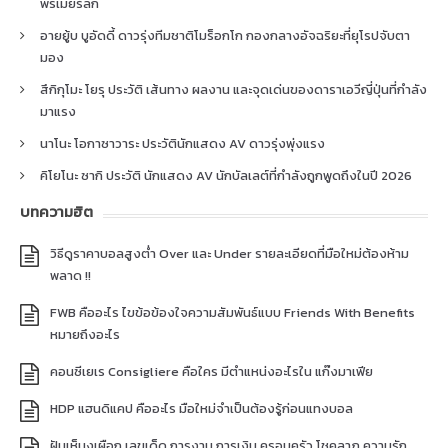
พรีเมียร์ลีก
อายยู้บ บูอัดดี้ ดาวรุ่งทีมชาติโมร็อกโก กองกลางอัจฉริยะที่ยุโรปจับตา
มอง
สึกิกุโมะ โยรุ ประวัติ เส้นทาง ผลงาน และจุดเด่นของดาราเอวีญี่ปุ่นที่กำลัง
มาแรง
นาโนะ โอกาซาวาระ ประวัตินักแสดง AV ดาวรุ่งพุ่งแรง
คิโยโนะ ซากิ ประวัติ นักแสดง AV นักบัลเลต์ที่กำลังถูกพูดถึงในปี 2026
บทความฮิต
วิธีดูราคาบอลสูงต่ำ Over และ Under รายละเอียดที่มือใหม่ต้องห้าม
พลาด !!
FWB คืออะไร ไขข้อข้องใจความสัมพันธ์แบบ Friends With Benefits
หมายถึงอะไร
คอนซีเยเร Consigliere คือใคร มีตำแหน่งอะไรใน แก๊งมาเฟีย
HDP แฮนดิแคป คืออะไร มือใหม่จำเป็นต้องรู้ก่อนแทงบอล
ฝันเห็นงูเผือก เลขเด็ด การงาน การเงิน ครอบครัว โชคลาภ ความรัก