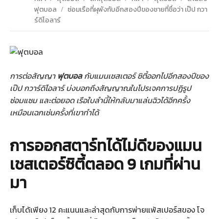
ฟุตบอล
/
ซ่อมเรือที่ผุพังกับอีกสองปีของชายที่ชื่อว่า เป๊ป กวา
ร์ดิโอลาร์
การต่อสัญญา
ฟุตบอล
กับแมนเชสเตอร์ ซิตี้ออกไปอีกสองปีของ
เป๊ป กวาร์ดิโอลาร์ บ่งบอกถึงสัญญาณในโปรเจคการปฏิรูป
ซ่อมแซม และต่อยอด เรือใบลำนี้ให้กลับมาแล่นฉิวได้อีกครั้ง
เหมือนเฉกเช่นครั้งที่เขาทำได้
การออกสตาร์ทได้ไม่ดีของแมน
เชสเตอร์ซิตี้ตลอด 9 เกมที่ผ่าน
มา
เก็บได้เพียง 12 คะแนนและล่าสุดกับการพ่ายแพ้สเปอร์สของ โจ