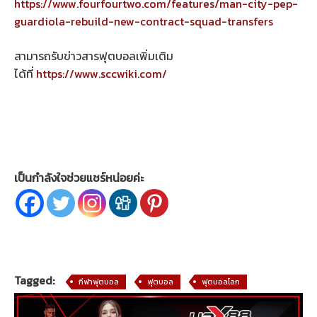
https://www.fourfourtwo.com/features/man-city-pep-
guardiola-rebuild-new-contract-squad-transfers
สามารถรับข่าวสารฟุตบอลเพิ่มเติม
ได้ที่
https://www.sccwiki.com/
เป็นกำลังใจช่วยแชร์หน่อยค่ะ
Tagged:
กีฬาฟุตบอล
ฟุตบอล
ฟุตบอลโลก