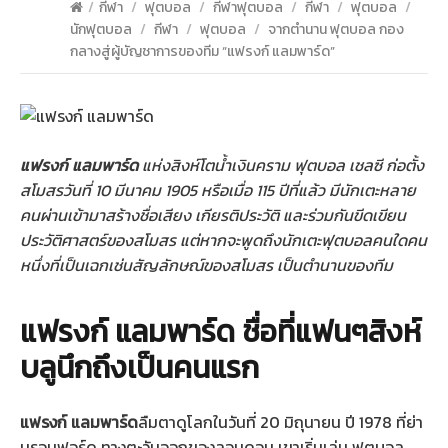
/
กีฬา
/
ฟุตบอล
/
กีฬาฟุตบอล
/
กีฬา
/
ฟุตบอล
/
นักฟุตบอล
/
กีฬา
/
ฟุตบอล
/
จากตำนาน ฟุตบอล กอง
กลางสู่ผู้บัญชาการของทีม “แฟรงก์ แลมพาร์ด”
แฟรงก์ แลมพาร์ด
แห่งสิงห์โตน้ำเงินคราม ฟุตบอล เชลซี ก่อตั้ง
สโมสรวันที่ 10 มีนาคม 1905 หรือเมื่อ 115 ปีที่แล้ว มีนักเตะหลาย
คนผ่านเข้ามาสร้างชื่อเสียง เกียรติประวัติ และร่วมกันขีดเขียน
ประวัติศาสตร์ของสโมสร แต่หากจะพูดถึงนักเตะฟุตบอลคนใดคน
หนึ่งที่เป็นเฉกเช่นสัญลักษณ์ของสโมสร เป็นตำนานของทีม
แฟรงก์ แลมพาร์ด ชื่อที่แฟนๆสิงห์
บลูนึกถึงเป็นคนแรก
แฟรงก์ แลมพาร์ด
ลืมตาดูโลกในวันที่ 20 มิถุนายน ปี 1978 ที่ย่า
นรอมฟอร์ด ทางตะวันออกของลอนดอน เขาเริ่มเล่น ฟุตบอล