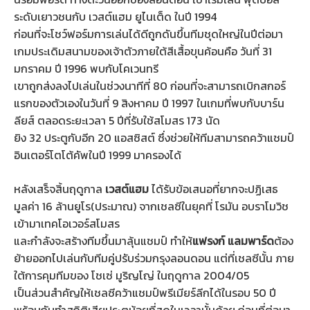
ระดับเยาวชนกับ เวสต์แฮม ยูไนเต็ด ในปี 1994
ก่อนที่จะโชว์ฟอร์มการเล่นได้ดีถูกดันขึ้นทีมชุดใหญ่ในปีต่อมา
เกมประเดิมสนามของเจ้าตัวภายใต้สีเสื้อขุนค้อนคือ วันที่ 31
มกราคม ปี 1996 พบกับโคเวนทรี
เขาถูกส่งลงไปเล่นในช่วงนาทีที่ 80 ก่อนที่จะสามารถเบิกสกอร์
แรกของตัวเองในวันที่ 9 สิงหาคม ปี 1997 ในเกมที่พบกับบาร์น
ลียส์ ตลอดระยะเวลา 5 ปีที่รับใช้สโมสร 173 นัด
ยิง 32 ประตูกับอีก 20 แอสซิสต์ ซึ่งช่วยให้ทีมสามารถคว้าแชมป์
อินเตอร์โตโต้คัพในปี 1999 มาครองได้
หลังเสร็จสิ้นฤดูกาล
เวสต์แฮม
ได้รับข้อเสนอที่ยากจะปฏิเสธ
มูลค่า 16 ล้านยูโร(ประมาณ) จากเชลซีในยุคที่ โรมัน อบราโมวิช
เข้ามาเทคโอเวอร์สโมสร
และกำลังจะสร้างทีมขึ้นมาลุ้นแชมป์ ทำให้
แฟรงก์ แลมพาร์ด
ต้อง
ย้ายออกไปเล่นกับทีมคู่ปรับร่วมกรุงลอนดอน แต่ที่เชลซีนั้น ภาย
ใต้การคุมทีมของ โชเซ่ มูริญโญ่ ในฤดูกาล 2004/05
เป็นส่วนสำคัญให้เชลซีคว้าแชมป์พรีเมียร์ลีกได้ในรอบ 50 ปี