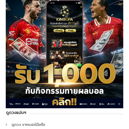
ดูดวงแม่นๆ
ดูดวง จากเบอร์มือถือ