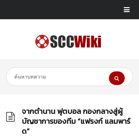
จากตำนาน ฟุตบอล กองกลางสู่ผู้
บัญชาการของทีม “แฟรงก์ แลมพาร์
ด”