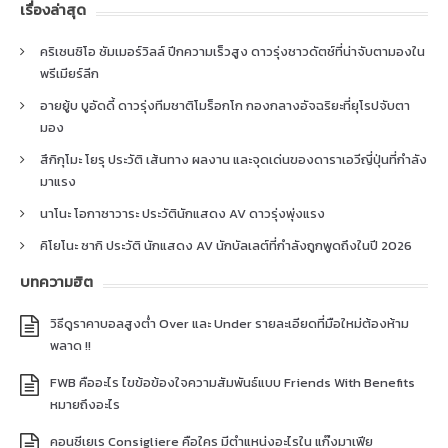
เรื่องล่าสุด
คริเซนซิโอ ซัมเมอร์วิลล์ ปีกความเร็วสูง ดาวรุ่งชาวดัตช์ที่น่าจับตามองใน
พรีเมียร์ลีก
อายยู้บ บูอัดดี้ ดาวรุ่งทีมชาติโมร็อกโก กองกลางอัจฉริยะที่ยุโรปจับตา
มอง
สึกิกุโมะ โยรุ ประวัติ เส้นทาง ผลงาน และจุดเด่นของดาราเอวีญี่ปุ่นที่กำลัง
มาแรง
นาโนะ โอกาซาวาระ ประวัตินักแสดง AV ดาวรุ่งพุ่งแรง
คิโยโนะ ซากิ ประวัติ นักแสดง AV นักบัลเลต์ที่กำลังถูกพูดถึงในปี 2026
บทความฮิต
วิธีดูราคาบอลสูงต่ำ Over และ Under รายละเอียดที่มือใหม่ต้องห้าม
พลาด !!
FWB คืออะไร ไขข้อข้องใจความสัมพันธ์แบบ Friends With Benefits
หมายถึงอะไร
คอนซีเยเร Consigliere คือใคร มีตำแหน่งอะไรใน แก๊งมาเฟีย