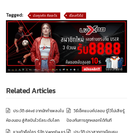
Tagged:
มังคุดคัด คืออะไร
เรื่องทั่วไป
Related Articles
ประวัติ d4vd จากนักทำเพลงใน
วิธีเช็คแบงค์ปลอม รู้ไว้ไม่เสียรู้
ห้องนอน สู่ศิลปินไวรัลระดับโลก
ป้องกันการถูกหลอกได้ทันที
แวนด้าคือใคร รู้จัก VannDa แร
ประวัติ ปราสาทตาเมือนธม