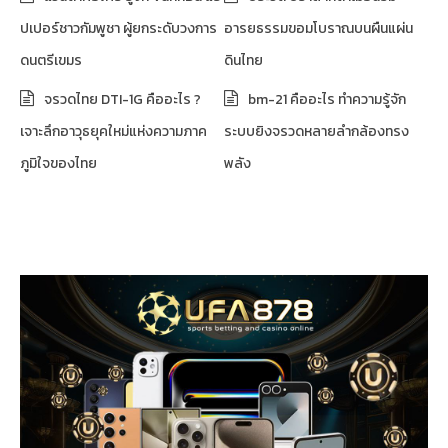
ปเปอร์ชาวกัมพูชา ผู้ยกระดับวงการ
อารยธรรมขอมโบราณบนผืนแผ่น
ดนตรีเขมร
ดินไทย
จรวดไทย DTI-1G คืออะไร ?
bm-21 คืออะไร ทำความรู้จัก
เจาะลึกอาวุธยุคใหม่แห่งความภาค
ระบบยิงจรวดหลายลำกล้องทรง
ภูมิใจของไทย
พลัง