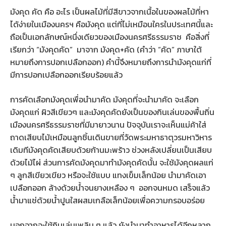
มังคุด คัด คือ อะไร เป็นผลไม้ที่มีสีขาวจากเนื้อในของผลไม้ที่หา
ได้ง่ายในเมืองนครฯ คือมังคุด แต่ที่ไม่เหมือนใครในประเทศนี้และ
ถือเป็นเอกลักษณ์หนึ่งเดียวของเมืองนครศรีธรรมราช คือสิ่งที่
เรียกว่า “มังคุดคัด” มาจาก มังคุด+คัด (คำว่า “คัด” ภาษาใต้
หมายถึงการปอกเปลือกออก) คำนี้จึงหมายถึงการนำมังคุดแก่ที่
มีการปอกเปลือกออกเรียบร้อยแล้ว
การคัดเลือกมังคุดเพื่อนำมาคัด มังคุดที่จะนำมาคัด จะเลือก
มังคุดแก่ ผิวสีเขียวๆ และมังคุดคัดยังเป็นของกินเล่นของพื้นถิ่น
เมืองนครศรีธรรมราชที่มีมายาวนาน ปัจจุบันเราจะเห็นแม่ค้าใส่
ถาดเสียบไม้เหมือนลูกชิ้นเดินขายที่วัดพระมหาธาตุวรมหาวิหาร
เดิมทีมังคุดคัดเสียบด้วยก้านมะพร้าว ช่วงหลังเปลี่ยนเป็นเสียบ
ด้วยไม้ไผ่ ส่วนการคัดมังคุดมาทำมังคุดคัดนั้น จะใช้มังคุดผลแก่
ๆ ลูกสีเขียวเขียว หรือจะใช้แบบ แทงเข็มเล็กน้อย นำมาคัดเอา
เปลือกออก ล้างด้วยน้ำจนยางเหลือง ๆ ออกจนหมด เสร็จแล้ว
น้ำมาแช่ด้วยน้ำปูนใสผสมเกลือเล็กน้อยเพื่อความกรอบอร่อย
นอกจากจะใช้กินเล่นเพลิน ๆ แล้ว ยังนำมาทำอาหารได้อีกหลาก