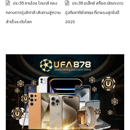
ประวัติ ซานโดร โตนาลี กอง
ประวัติ อเล็กซ์ สก็อต นักเตะดาว
กลางดาวรุ่งอิตาลี เส้นทางสู่ความ
รุ่งทีมชาติอังกฤษ ที่มาแรงสุดในปี
สำเร็จระดับโลก
2025