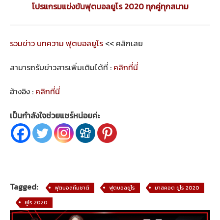
โปรแกรมแข่งขันฟุตบอลยูโร 2020 ทุกคู่ทุกสนาม
รวมข่าว บทความ ฟุตบอลยูโร
<< คลิกเลย
สามารถรับข่าวสารเพิ่มเติมได้ที่ :
คลิกที่นี่
อ้างอิง :
คลิกที่นี่
เป็นกำลังใจช่วยแชร์หน่อยค่ะ
Tagged:
ฟุตบอลทีมชาติ
ฟุตบอลยูโร
มาสคอต ยูโร 2020
ยูโร 2020