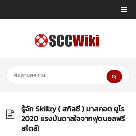
รู้จัก Skillzy ( สกิลซี ) มาสคอต ยูโร
2020 แรงบันดาลใจจากฟุตบอลฟรี
สไตล์!