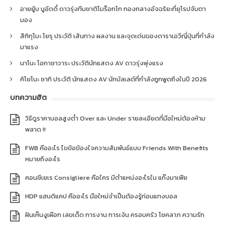
อายยู้บ บูอัดดี้ ดาวรุ่งทีมชาติโมร็อกโก กองกลางอัจฉริยะที่ยุโรปจับตา
มอง
สึกิกุโมะ โยรุ ประวัติ เส้นทาง ผลงาน และจุดเด่นของดาราเอวีญี่ปุ่นที่กำลัง
มาแรง
นาโนะ โอกาซาวาระ ประวัตินักแสดง AV ดาวรุ่งพุ่งแรง
คิโยโนะ ซากิ ประวัติ นักแสดง AV นักบัลเลต์ที่กำลังถูกพูดถึงในปี 2026
บทความฮิต
วิธีดูราคาบอลสูงต่ำ Over และ Under รายละเอียดที่มือใหม่ต้องห้าม
พลาด !!
FWB คืออะไร ไขข้อข้องใจความสัมพันธ์แบบ Friends With Benefits
หมายถึงอะไร
คอนซีเยเร Consigliere คือใคร มีตำแหน่งอะไรใน แก๊งมาเฟีย
HDP แฮนดิแคป คืออะไร มือใหม่จำเป็นต้องรู้ก่อนแทงบอล
ฝันเห็นงูเผือก เลขเด็ด การงาน การเงิน ครอบครัว โชคลาภ ความรัก