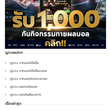
ดูดวงแม่นๆ
ดูดวง จากเบอร์มือถือ
ดูดวง จากเบอร์มือถือมงคล
ดูดวง จากเลขบัตรประชาชน
ดูดวง เลขทะเบียนรถ
ดูดวง เลขบัญชีธนาคาร
เรื่องล่าสุด