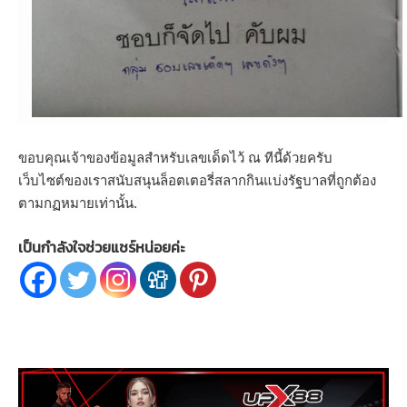
ขอบคุณเจ้าของข้อมูลสำหรับเลขเด็ดไว้ ณ ทีนี้ด้วยครับ
เว็บไซต์ของเราสนับสนุนล็อตเตอรี่สลากกินแบ่งรัฐบาลที่ถูกต้อง
ตามกฏหมายเท่านั้น.
เป็นกำลังใจช่วยแชร์หน่อยค่ะ