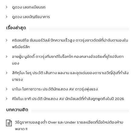
ดูดวง เลขทะเบียนรถ
ดูดวง เลขบัญชีธนาคาร
เรื่องล่าสุด
คริเซนซิโอ ซัมเมอร์วิลล์ ปีกความเร็วสูง ดาวรุ่งชาวดัตช์ที่น่าจับตามองใน
พรีเมียร์ลีก
อายยู้บ บูอัดดี้ ดาวรุ่งทีมชาติโมร็อกโก กองกลางอัจฉริยะที่ยุโรปจับตา
มอง
สึกิกุโมะ โยรุ ประวัติ เส้นทาง ผลงาน และจุดเด่นของดาราเอวีญี่ปุ่นที่กำลัง
มาแรง
นาโนะ โอกาซาวาระ ประวัตินักแสดง AV ดาวรุ่งพุ่งแรง
คิโยโนะ ซากิ ประวัติ นักแสดง AV นักบัลเลต์ที่กำลังถูกพูดถึงในปี 2026
บทความฮิต
วิธีดูราคาบอลสูงต่ำ Over และ Under รายละเอียดที่มือใหม่ต้องห้าม
พลาด !!