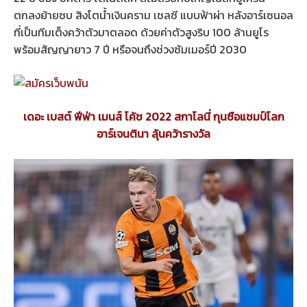
ตกลงย้ายซบ สิงโตน้ำเงินคราม เชลซี แบบฟ้าผ่า หลังอาร์เซนอล
ที่เป็นทีมเต็งคว้าตัวมาตลอด ด้วยค่าตัวสูงริบ 100 ล้านยูโร
พร้อมสัญญายาว 7 ปี หรือจนถึงช่วงซัมเมอร์ปี 2030
เดอะ เบสต์ ฟีฟ่า เมนส์ โค้ช 2022 สกาโลนี่ กุนซือแชมป์โลก
อาร์เจนตินา ลุ้นคว้ารางวัล