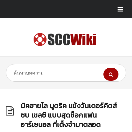
มิคฮายโล มูดริค แข้งวันเดอร์คิดส์
ซบ เชลซี แบบสุดช็อกแฟน
อาร์เซนอล ที่เต็งจ๋ามาตลอด