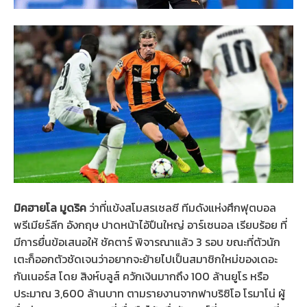
มิคฮายโล มูดริค
ว่าที่แข้งสโมสรเชลซี ทีมดังแห่งศึกฟุตบอล
พรีเมียร์ลีก อังกฤษ ปาดหน้าไอ้ปืนใหญ่ อาร์เซนอล เรียบร้อย ที่
มีการยื่นข้อเสนอให้ ชัคตาร์ พิจารณาแล้ว 3 รอบ ขณะที่ตัวนัก
เตะก็ออกตัวชัดเจนว่าอยากจะย้ายไปเป็นสมาชิกใหม่ของเดอะ
กันเนอร์ส โดย สิงห์บลูส์ ควักเงินมากถึง 100 ล้านยูโร หรือ
ประมาณ 3,600 ล้านบาท ตามรายงานจากฟาบริซิโอ โรมาโน่ ผู้