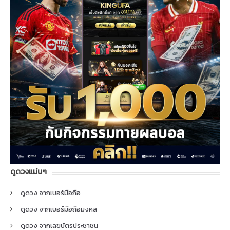
ดูดวงแม่นๆ
ดูดวง จากเบอร์มือถือ
ดูดวง จากเบอร์มือถือมงคล
ดูดวง จากเลขบัตรประชาชน