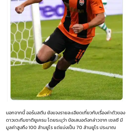
นอกจากนี้ ออร์นสตีน ยังแจงรายละเอียดเกี่ยวกับเรื่องค่าตัวของ
ดาวเตะทีมชาติยูเครน โดยระบุว่า ข้อเสนอดังกล่าวจาก เชลซี มี
มูลค่าสูงถึง 100 ล้านยูโร แต่แบ่งเป็น 70 ล้านยูโร ประมาณ