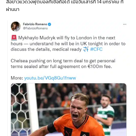
สื่อข่าวแวดวงฟุตบอลที่เชื่อถือได้ เมื่อวันเสาร์ที่ 14 มกราคม ที่
ผ่านมา