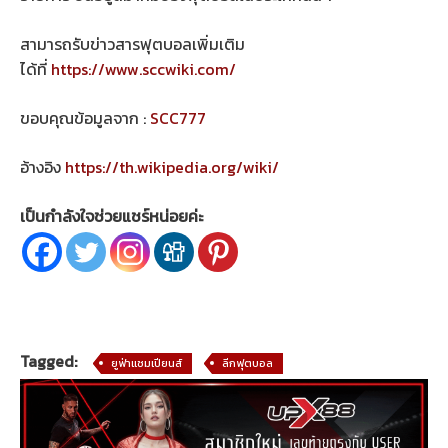
สามารถรับข่าวสารฟุตบอลเพิ่มเติม
ได้ที่
https://www.sccwiki.com/
ขอบคุณข้อมูลจาก :
SCC777
อ้างอิง
https://th.wikipedia.org/wiki/
เป็นกำลังใจช่วยแชร์หน่อยค่ะ
Tagged:
ยูฟ่าแชมเปียนส์
ลีกฟุตบอล