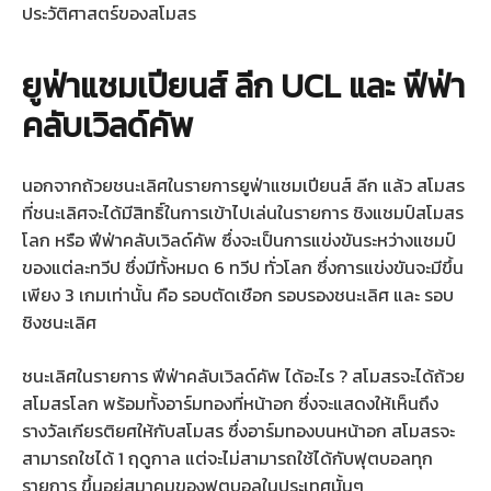
ประวัติศาสตร์ของสโมสร
ยูฟ่าแชมเปียนส์ ลีก UCL และ ฟีฟ่า
คลับเวิลด์คัพ
นอกจากถ้วยชนะเลิศในรายการยูฟ่าแชมเปียนส์ ลีก แล้ว สโมสร
ที่ชนะเลิศจะได้มีสิทธิ์ในการเข้าไปเล่นในรายการ ชิงแชมป์สโมสร
โลก หรือ ฟีฟ่าคลับเวิลด์คัพ ซึ่งจะเป็นการแข่งขันระหว่างแชมป์
ของแต่ละทวีป ซึ่งมีทั้งหมด 6 ทวีป ทั่วโลก ซึ่งการแข่งขันจะมีขึ้น
เพียง 3 เกมเท่านั้น คือ รอบตัดเชือก รอบรองชนะเลิศ และ รอบ
ชิงชนะเลิศ
ชนะเลิศในรายการ ฟีฟ่าคลับเวิลด์คัพ ได้อะไร ? สโมสรจะได้ถ้วย
สโมสรโลก พร้อมทั้งอาร์มทองที่หน้าอก ซึ่งจะแสดงให้เห็นถึง
รางวัลเกียรติยศให้กับสโมสร ซึ่งอาร์มทองบนหน้าอก สโมสรจะ
สามารถใชได้ 1 ฤดูกาล แต่จะไม่สามารถใช้ได้กับฟุตบอลทุก
รายการ ขึ้นอยู่สมาคมของฟุตบอลในประเทศนั้นๆ