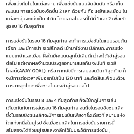
เพื่อแบ่งทีมไปในแต่ละสาย เพื่อแข่งขันแบบจัดอันดับ หรือ เก็บ
คะแนน การแข่งขันจะจัดขึ้น 2 เลก ด้วยกัน คือ เหย้าและเยือน ใน
แต่ละกลุ่มจะแบ่งเป็น 4 ทีม โดยเอาสโมสรที่ได้ที่ 1 และ 2 เพื่อเข้า
สู่รอบ 16 ทีมสุดท้าย
การแข่งขันในรอบ 16 ทีมสุดท้าย จะทำการแข่งขันในแบบรอบตัด
เชือก และ มีการนำ อเวย์โกลด์ เข้ามาใช้งาน มีลักษณะการแข่ง
แบบเหย้าและเยือน ฝั่งใดมีคะแนนลูกได้เสียดีกว่าจะได้เข้าสู่รอบ
ต่อไป แต่หากผลจำนวนประตูออกมาเสมอกัน จะนับที่ อเวย์
โกลด์(AWAY GOAL) หรือ หากยังมีการเสมอจนวินาทีสุดท้าย ก็
จะมีการต่อเวลาเพิ่มออกไปเป็น 120 นาที และตัดสินแพ้ชนะด้วย
การเตะจุดโทษ เพื่อหาสโมสรเข้าสู่รอบต่อไป
การแข่งขันในรอบ 8 และ 4 ทีมสุดท้าย ก็จะใช้กฎในการเล่น
เดียวกันกับการเล่นรอบ 16 ทีมสุดท้าย จนถึงในรอบชิงชนะเลิศ
ซึ่งในรอบชิงชนะเลิศจะมีการแข่งขันเพียงครั้งเดียวที่ สนามแห่ง
ใดแห่งหนึ่งในยุโรป ซึ่งเมื่อชนะเลิศในการแข่งขันรายการนี้
สโมสรจะได้ถ้วยยุโรปและจาลึกไว้ในประวัติการแข่งขัน ,