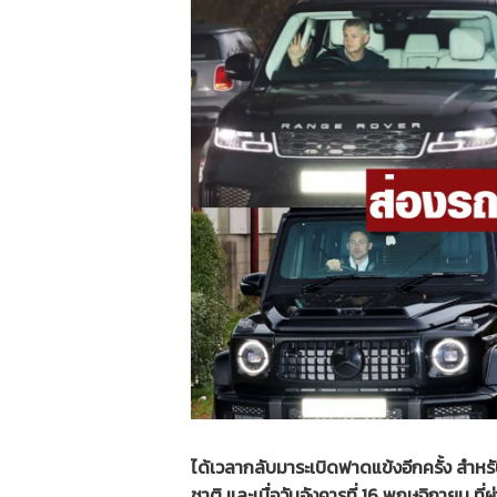
ได้เวลากลับมาระเบิดฟาดแข้งอีกครั้ง สำห
ชาติ และเมื่อวันอังคารที่ 16 พฤษจิกายน ที