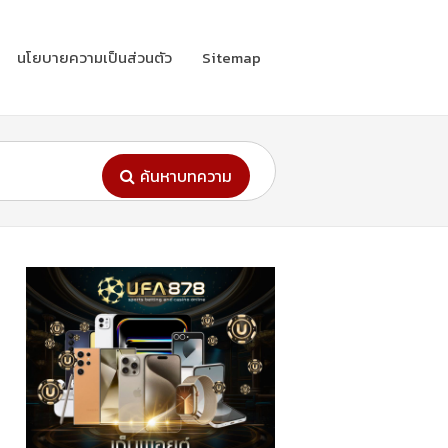
นโยบายความเป็นส่วนตัว
Sitemap
ค้นหาบทความ