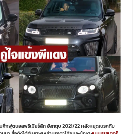
รับศึกฟุตบอลพรีเมียร์ลีก อังกฤษ 2021/22 หลังหยุดเบรคทีม
่ผ่านมา สื่อดังได้จับภาพเหล่าบรรดาโค้ชและนักเตะ
แมนเชสเตอร์