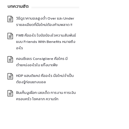
บทความฮิต
วิธีดูราคาบอลสูงต่ำ Over และ Under
รายละเอียดที่มือใหม่ต้องห้ามพลาด !!
FWB คืออะไร ไขข้อข้องใจความสัมพันธ์
แบบ Friends With Benefits หมายถึง
อะไร
คอนซีเยเร Consigliere คือใคร มี
ตำแหน่งอะไรใน แก๊งมาเฟีย
HDP แฮนดิแคป คืออะไร มือใหม่จำเป็น
ต้องรู้ก่อนแทงบอล
ฝันเห็นงูเผือก เลขเด็ด การงาน การเงิน
ครอบครัว โชคลาภ ความรัก