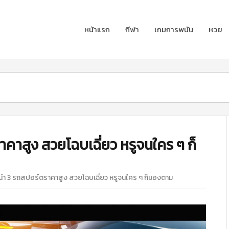
หน้าแรก
กีฬา
เกมการพนัน
หวย
คาสูง สวยโฉบเฉี่ยว หรูจนใคร ๆ ก็
นำ 3 รถสปอร์ตราคาสูง สวยโฉบเฉี่ยว หรูจนใคร ๆ ก็มองตาม