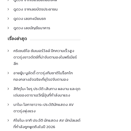
ดูดวง จากเลขบัตรประชาชน
ดูดวง เลขทะเบียนรถ
ดูดวง เลขบัญชีธนาคาร
เรื่องล่าสุด
คริเซนซิโอ ซัมเมอร์วิลล์ ปีกความเร็วสูง
ดาวรุ่งชาวดัตช์ที่น่าจับตามองในพรีเมียร์
ลีก
อายยู้บ บูอัดดี้ ดาวรุ่งทีมชาติโมร็อกโก
กองกลางอัจฉริยะที่ยุโรปจับตามอง
สึกิกุโมะ โยรุ ประวัติ เส้นทาง ผลงาน และจุด
เด่นของดาราเอวีญี่ปุ่นที่กำลังมาแรง
นาโนะ โอกาซาวาระ ประวัตินักแสดง AV
ดาวรุ่งพุ่งแรง
คิโยโนะ ซากิ ประวัติ นักแสดง AV นักบัลเลต์
ที่กำลังถูกพูดถึงในปี 2026