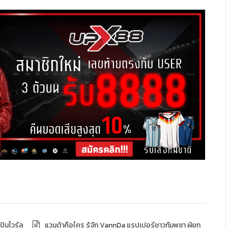
ปินไวรัล
แวนด้าคือใคร รู้จัก VannDa แรปเปอร์ชาวกัมพูชา ผู้ยก