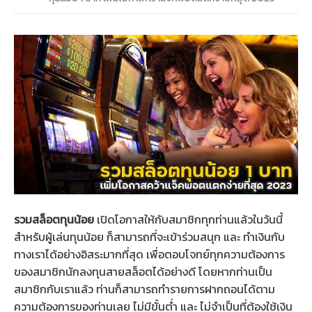
รวมสล็อตทุนน้อย
เปิดโอกาสให้กับสมาชิกทุกท่านแล้วในวันนี้
สำหรับผู้เล่นทุนน้อย ก็สามารถที่จะเข้าร่วมสนุก และ ทำเงินกับ
ทางเราได้อย่างอิสระมากที่สุด เพื่อตอบโจทย์ทุกความต้องการ
ของสมาชิกนักลงทุนสายสล็อตได้อย่างดี โดยหากท่านเป็น
สมาชิกกับเราแล้ว ท่านก็สามารถทำรายการฝากถอนได้ตาม
ความต้องการของท่านเลย ไม่มีขั้นต่ำ และ ไม่จำเป็นที่ต้องใช้เงิน