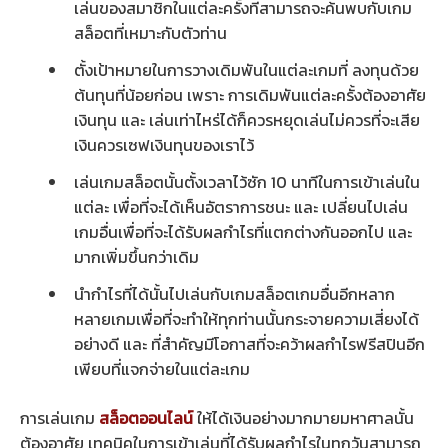
เล่นของสมาชิกในแต่ละครั้งที่สามารถจะค้นพบกับเกม
สล็อตที่เหมาะกับตัวท่าน
ตั้งเป้าหมายในการวางเดิมพันในแต่ละเกมที่ ลงทุนด้วย
ต้นทุนที่น้อยก่อน เพราะ การเดิมพันแต่ละครั้งต้องอาศัย
เงินทุน และ เล่นเท่าไหร่ได้ก็ควรหยุดเล่นไม่ควรที่จะเสีย
เงินควรเซฟเงินทุนของเราไว้
เล่นเกมสล็อตนั้นตั้งเวลาไว้ซัก 10 นาทีในการเข้าเล่นใน
แต่ละ เพื่อที่จะได้เห็นอัตราการชนะ และ เปลี่ยนไปเล่น
เกมอื่นเพื่อที่จะได้รับผลกำไรที่แตกต่างกันออกไป และ
มากเพิ่มขึ้นกว่าเดิม
นำกำไรที่ได้นั้นไปเล่นกับเกมสล็อตเกมอื่นอีกหลาก
หลายเกมเพื่อที่จะทำให้ทุกท่านนั้นกระจายความเสี่ยงได้
อย่างดี และ ที่สำคัญมีโอกาสที่จะคว้าผลกำไรฟรีสปินอีก
เพียบที่แจกจ่ายในแต่ละเกม
การเล่นเกม
สล็อตออนไลน์
ให้ได้เงินอย่างมากมายมหาศาลนั้น
ต้องอาศัย เทคนิคในการเข้าเล่นที่ได้รับผลกำไรในทุกวันสามารถ