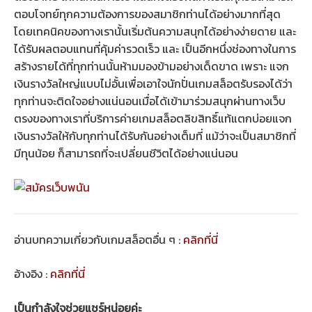
ตอบโจทย์ทุกความต้องการของสมาชิกท่านได้อย่างมากที่สุด
โดยเทคนิคของทางเรานั้นเริ่มต้นความสนุกได้อย่างง่ายดาย และ
ได้รับผลตอบแทนที่คุ้มค่ารวดเร็ว และ เป็นอีกหนึ่งช่องทางในการ
สร้างรายได้ที่ทุกท่านนั้นห้ามมองข้ามอย่างเด็ดขาด เพราะ แจก
เงินรางวัลใหญ่แบบไม่อั้นเพื่อเอาใจนักปั่นเกมสล็อตรับรองได้ว่า
ทุกท่านจะติดใจอย่างแน่นอนเมื่อได้เข้ามาร่วมสนุกผ่านทางเว็บ
ตรงของทางเราที่บริการค่ายเกมสล็อตลิขสิทธิ์แท้แตกบ่อยแจก
เงินรางวัลให้กับทุกท่านได้รับกันอย่างเต็มที่ แม้ว่าจะเป็นสมาชิกที่
มีทุนน้อย ก็สามารถที่จะเปลี่ยนชีวิตได้อย่างแน่นอน
อ่านบทความเกี่ยวกับเกมสล็อตอื่น ๆ :
คลิกที่นี่
อ้างอิง :
คลิกที่นี่
เป็นกำลังใจช่วยแชร์หน่อยค่ะ