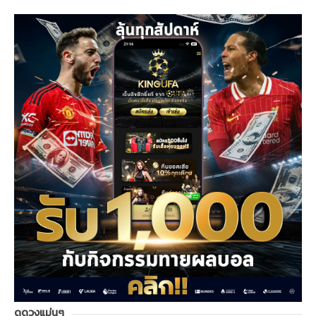
ดูดวงแม่นๆ