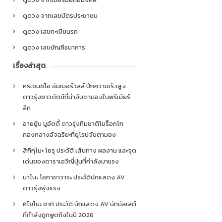
ดูดวง จากเลขบัตรประชาชน
ดูดวง เลขทะเบียนรถ
ดูดวง เลขบัญชีธนาคาร
เรื่องล่าสุด
คริเซนซิโอ ซัมเมอร์วิลล์ ปีกความเร็วสูง
ดาวรุ่งชาวดัตช์ที่น่าจับตามองในพรีเมียร์
ลีก
อายยู้บ บูอัดดี้ ดาวรุ่งทีมชาติโมร็อกโก
กองกลางอัจฉริยะที่ยุโรปจับตามอง
สึกิกุโมะ โยรุ ประวัติ เส้นทาง ผลงาน และจุด
เด่นของดาราเอวีญี่ปุ่นที่กำลังมาแรง
นาโนะ โอกาซาวาระ ประวัตินักแสดง AV
ดาวรุ่งพุ่งแรง
คิโยโนะ ซากิ ประวัติ นักแสดง AV นักบัลเลต์
ที่กำลังถูกพูดถึงในปี 2026