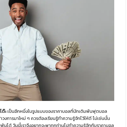
ต๊ะ
เป็นอีกหนึ่งในรูปแบบของราคาบอลที่นักเดิมพันฟุตบอล
ข้าวงการมาใหม่ ๆ ควรต้องเรียนรู้ทำความรู้จักไว้ให้ดี ไม่เช่นนั้น
นได้ วันนี้เราจึงอยากจะพาทุกท่านไปทำความรู้จักกับราคาบอล