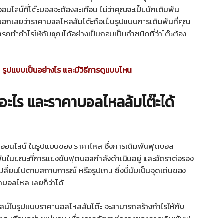
ไลน์ที่โต๊ะบอลจะต้องสะเทือน ไม่ว่าคุณจะเป็นนักเดิมพัน
บอกเลยว่าราคาบอลไหลล้มโต๊ะถือเป็นรูปแบบการเดิมพันที่คุณ
ถทำกำไรให้กับคุณได้อย่างเป็นกอบเป็นกำชนิดที่ว่าโต๊ะต้อง
 รูปแบบเป็นอย่างไร และมีวิธีการดูแบบไหน
อะไร และราคาบอลไหลล้มโต๊ะได้
ออนไลน์ ในรูปแบบของ ราคาไหล ซึ่งการเดิมพันฟุตบอล
พันในขณะที่การแข่งขันฟุตบอลกำลังดำเนินอยู่ และอัตราต่อรอง
ี่ยนไปตามสถานการณ์ หรือรูปเกม ซึ่งนี่นับเป็นจุดเด่นของ
บอลไหล เลยก็ว่าได้
น์ในรูปแบบราคาบอลไหลล้มโต๊ะ จะสามารถสร้างกำไรให้กับ