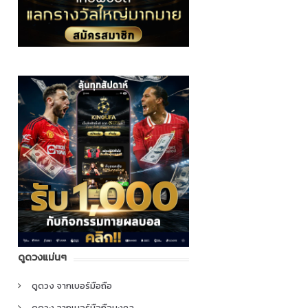
ดูดวงแม่นๆ
ดูดวง จากเบอร์มือถือ
ดูดวง จากเบอร์มือถือมงคล