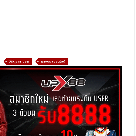
วิธีดูราคาบอล
แทงบอลออนไลน์