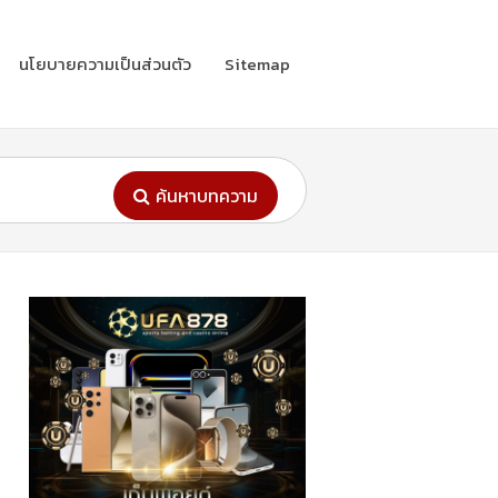
นโยบายความเป็นส่วนตัว
Sitemap
ค้นหาบทความ