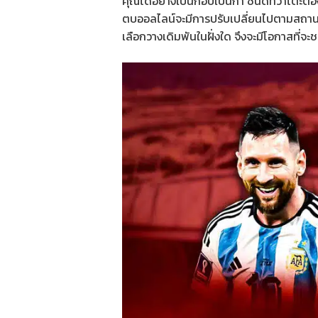
คุณได้อย่างเป็นกอบเป็นกำ ชนิดที่ว่าโต๊ะต
ตบออลไลน์จะมีการปรับเปลี่ยนไปตามสถานก
เลือกวางเดิมพันในฝั่งใด จึงจะมีโอกาสที่จะช