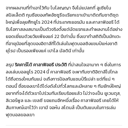
จากผลงานที่ทำเอาไว้กับ โบโลญญา จึงไม่แปลกที่ ลูเซียโน
สปัลเล็ตติ กุนซือของทัพอัซซูรีจะเรียกเขาเข้ามาติดทีมชาติชุด
ใหญ่เพื่อลุยศึกยูโร 2024 ที่ประเทศเยอรมัน และคาลาฟิออรี ได้
รับโอกาสลงสนามเป็นตัวจริงตั้งแต่นัดแรกและทำผลงานได้อย่าง
ยอดเยี่ยมด้วยวัยเพียงแค่ 22 ปีเท่านั้น ซึ่งเขาทำสถิติเป็นนักเตะ
ที่อายุน้อยที่สุดของอิตาลีที่ได้เล่นในฟุตบอลชิงแชมป์แห่งชาติ
ยุโรป เป็นรองเพียงแค่ เปาโล มัลดินี เท่านั้น
สรุป
ริคคาร์โด้ คาลาฟิออรี ประวัติ
ที่น่าสนใจเอามาก ๆ ยิ่งในการ
ลงเล่นบอลยูโร 2024 นี้ คาลาฟิออรี จะพาทีมชาติอิตาลีไปไกล
ได้ถึงตรงไหนกันแน่ จะถึงการป้องกันแชมป์รึเปล่า แต่ที่แน่ ๆ
ตอนนี้ ชื่อของเขาได้โด่งดังไปทั่วโลกและมีหลาย ๆ ทีมยักษ์ใหญ่
อยากที่จะได้ตัวเขาไปร่วมทีมเรียบร้อยแล้ว ไม่ว่าจะเป็น ยูเวนตุส,
ลิเวอร์พูล และ เชลซี ขอแถมอีกหนึ่งเรื่อง คาลาฟิออรี เคยได้ให้
สัมภาษณ์เอาไว้ว่า เขามี จอห์น สโตนส์ เป็นต้นแบบในการเล่น
ฟุตบอลของเขา