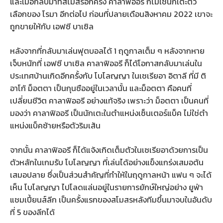
และเมื่อกลับมาที่สโมสรอีกครั้ง คาลาฟิออรี ก็ไม่ใช่นักเตะตัว
เลือกของ โรมา อีกต่อไป ก่อนที่ปลายเดือนสิงหาคม 2022 เขาจะ
ถูกขายให้กับ เอฟซี บาเซิล
หลังจากที่กลับมาเล่นฟุตบอลได้ 1 ฤดูกาลเต็ม ๆ หลังจากหาย
เจ็บหนักที่ เอฟซี บาเซิล คาลาฟิออรี ก็ได้โอกาสกลับมาเล่นใน
ประเทศบ้านเกิดอีกครั้งกับ โบโลญญา ในเซเรียอา อิตาลี ที่มี ติ
อาโก้ ม็อตตา เป็นกุนซืออยู่ในเวลานั้น และม็อตตา คือคนที่
เปลี่ยนชีวิต คาลาฟิออรี อย่างแท้จริง เพราะว่า ม็อตตา เป็นคนที่
มองว่า คาลาฟิออรี เป็นนักเตะในตำแหน่งเซ็นเตอร์แบ็ค ไม่ใช่ตำ
แหน่งแบ็คซ้ายหรือตัวริมเส้น
จากนั้น คาลาฟิออรี ก็ได้แจ้งเกิดเต็มตัวในเซเรียอาด้วยการเป็น
ตัวหลักในเกมรับ โบโลญญา ที่เล่นได้อย่างแข็งแกร่งเสมอต้น
เสมอปลาย ซึ่งเป็นส่วนสำคัญที่ทำให้ในฤดูกาลหน้า แฟน ๆ จะได้
เห็น โบโลญญา ไปโลดแล่นอยู่ในรายการยักษ์ใหญ่อย่าง ยูฟ่า
แชมเปี้ยนส์ลีก เป็นครั้งแรกของสโมสรหลังทีมขึ้นมาจบในอันดับ
ที่ 5 ของลีกได้