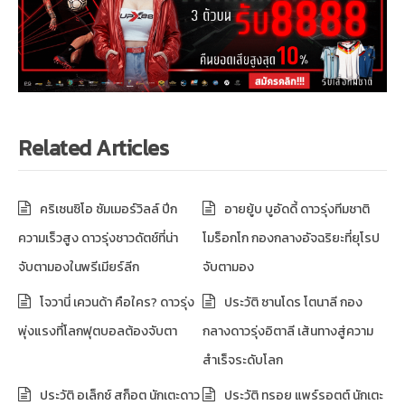
Related Articles
คริเซนซิโอ ซัมเมอร์วิลล์ ปีก
อายยู้บ บูอัดดี้ ดาวรุ่งทีมชาติ
ความเร็วสูง ดาวรุ่งชาวดัตช์ที่น่า
โมร็อกโก กองกลางอัจฉริยะที่ยุโรป
จับตามองในพรีเมียร์ลีก
จับตามอง
โจวานี่ เควนด้า คือใคร? ดาวรุ่ง
ประวัติ ซานโดร โตนาลี กอง
พุ่งแรงที่โลกฟุตบอลต้องจับตา
กลางดาวรุ่งอิตาลี เส้นทางสู่ความ
สำเร็จระดับโลก
ประวัติ อเล็กซ์ สก็อต นักเตะดาว
ประวัติ ทรอย แพร์รอตต์ นักเตะ