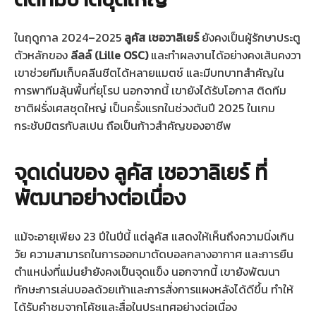
ในฤดูกาล 2024–2025
ลูคัส เชอวาลิเยร์
ยังคงเป็นผู้รักษาประตู
ตัวหลักของ
ลีลล์ (Lille OSC)
และทำผลงานได้อย่างคงเส้นคงวา
เขาช่วยทีมเก็บคลีนชีตได้หลายแมตช์ และมีบทบาทสำคัญใน
การพาทีมลุ้นพื้นที่ยุโรป นอกจากนี้ เขายังได้รับโอกาส ติดทีม
ชาติฝรั่งเศสชุดใหญ่ เป็นครั้งแรกในช่วงต้นปี 2025 ในเกม
กระชับมิตรกับสเปน ถือเป็นก้าวสำคัญของอาชีพ
จุดเด่นของ
ลูคัส เชอวาลิเยร์
ที่
พัฒนาอย่างต่อเนื่อง
แม้จะอายุเพียง 23 ปีในปีนี้ แต่ลูคัส แสดงให้เห็นถึงความนิ่งเกิน
วัย ความสามารถในการออกมาตัดบอลกลางอากาศ และการยืน
ตำแหน่งที่แม่นยำยังคงเป็นจุดแข็ง นอกจากนี้ เขายังพัฒนา
ทักษะการเล่นบอลด้วยเท้าและการสั่งการแผงหลังได้ดีขึ้น ทำให้
ได้รับคำชมจากโค้ชและสื่อในประเทศอย่างต่อเนื่อง