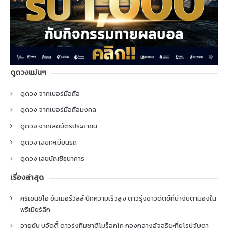
ดูดวงแม่นๆ
ดูดวง จากเบอร์มือถือ
ดูดวง จากเบอร์มือถือมงคล
ดูดวง จากเลขบัตรประชาชน
ดูดวง เลขทะเบียนรถ
ดูดวง เลขบัญชีธนาคาร
เรื่องล่าสุด
คริเซนซิโอ ซัมเมอร์วิลล์ ปีกความเร็วสูง ดาวรุ่งชาวดัตช์ที่น่าจับตามองใน
พรีเมียร์ลีก
อายยู้บ บูอัดดี้ ดาวรุ่งทีมชาติโมร็อกโก กองกลางอัจฉริยะที่ยุโรปจับตา