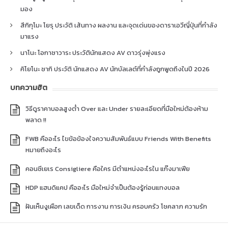
มอง
สึกิกุโมะ โยรุ ประวัติ เส้นทาง ผลงาน และจุดเด่นของดาราเอวีญี่ปุ่นที่กำลัง
มาแรง
นาโนะ โอกาซาวาระ ประวัตินักแสดง AV ดาวรุ่งพุ่งแรง
คิโยโนะ ซากิ ประวัติ นักแสดง AV นักบัลเลต์ที่กำลังถูกพูดถึงในปี 2026
บทความฮิต
วิธีดูราคาบอลสูงต่ำ Over และ Under รายละเอียดที่มือใหม่ต้องห้าม
พลาด !!
FWB คืออะไร ไขข้อข้องใจความสัมพันธ์แบบ Friends With Benefits
หมายถึงอะไร
คอนซีเยเร Consigliere คือใคร มีตำแหน่งอะไรใน แก๊งมาเฟีย
HDP แฮนดิแคป คืออะไร มือใหม่จำเป็นต้องรู้ก่อนแทงบอล
ฝันเห็นงูเผือก เลขเด็ด การงาน การเงิน ครอบครัว โชคลาภ ความรัก