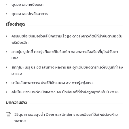
ดูดวง เลขทะเบียนรถ
ดูดวง เลขบัญชีธนาคาร
เรื่องล่าสุด
คริเซนซิโอ ซัมเมอร์วิลล์ ปีกความเร็วสูง ดาวรุ่งชาวดัตช์ที่น่าจับตามองใน
พรีเมียร์ลีก
อายยู้บ บูอัดดี้ ดาวรุ่งทีมชาติโมร็อกโก กองกลางอัจฉริยะที่ยุโรปจับตา
มอง
สึกิกุโมะ โยรุ ประวัติ เส้นทาง ผลงาน และจุดเด่นของดาราเอวีญี่ปุ่นที่กำลัง
มาแรง
นาโนะ โอกาซาวาระ ประวัตินักแสดง AV ดาวรุ่งพุ่งแรง
คิโยโนะ ซากิ ประวัติ นักแสดง AV นักบัลเลต์ที่กำลังถูกพูดถึงในปี 2026
บทความฮิต
วิธีดูราคาบอลสูงต่ำ Over และ Under รายละเอียดที่มือใหม่ต้องห้าม
พลาด !!