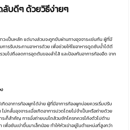
ดลับดีๆ ด้วยวิธีง่ายๆ
สสาวะเป็นหลัก แต่บางส่วนจะถูกขับผ่านทางอุจจาระเช่นกัน ผู้ที่มี
ับการรับประทานอาหารด้วย เพื่อช่วยให้ใยอาหารดูดซับน้ำได้ดี
าย รวมไปถึงลดการอุดตันของลำไส้ และป้องกันอาการท้องอืด จาก
อง
้เกิดอาการท้องผูกได้ง่าย ผู้ที่มีอาการท้องผูกบ่อยควรเริ่มปรับ
 ไม่กลั้นอุจจาระเมื่อเกิดอาการปวดโดยไม่จำเป็นหรือถ่ายด้วย
จจาระก็สำคัญ การนั่งถ่ายบนโถส้วมชักโครกควรโค้งตัวไปด้าน
เพื่อชันเข่าขึ้นมาเล็กน้อย ทำให้หัวเข่าอยู่ในตำแหน่งที่สูงกว่า