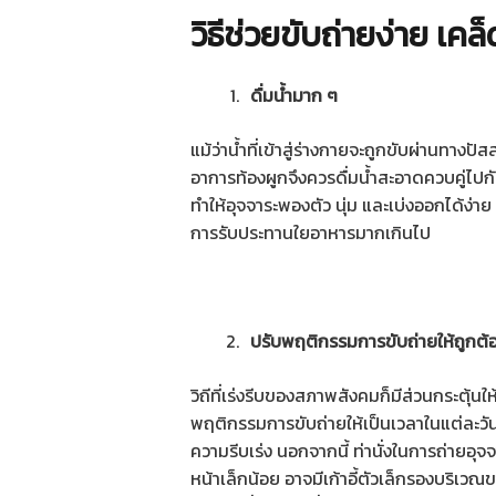
วิธีช่วยขับถ่ายง่าย เคล็
ดื่มน้ำมาก ๆ
แม้ว่าน้ำที่เข้าสู่ร่างกายจะถูกขับผ่านทางปั
อาการท้องผูกจึงควรดื่มน้ำสะอาดควบคู่ไปก
ทำให้อุจจาระพองตัว นุ่ม และเบ่งออกได้ง่
การรับประทานใยอาหารมากเกินไป
ปรับพฤติกรรมการขับถ่ายให้ถูกต้
วิถีที่เร่งรีบของสภาพสังคมก็มีส่วนกระตุ้นให
พฤติกรรมการขับถ่ายให้เป็นเวลาในแต่ละวัน
ความรีบเร่ง นอกจากนี้ ท่านั่งในการถ่ายอุ
หน้าเล็กน้อย อาจมีเก้าอี้ตัวเล็กรองบริเวณขา 