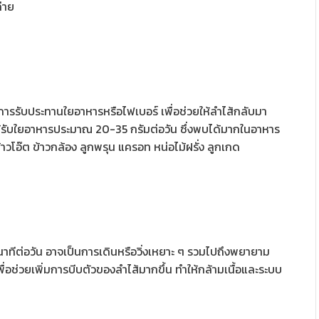
ถ่าย
รรับประทานใยอาหารหรือไฟเบอร์ เพื่อช่วยให้ลำไส้กลับมา
ด้รับใยอาหารประมาณ 20-35 กรัมต่อวัน ซึ่งพบได้มากในอาหาร
าวโอ๊ต ข้าวกล้อง ลูกพรุน แครอท หน่อไม้ฝรั่ง ลูกเกด
ทีต่อวัน อาจเป็นการเดินหรือวิ่งเหยาะ ๆ รวมไปถึงพยายาม
ื่อช่วยเพิ่มการบีบตัวของลำไส้มากขึ้น ทำให้กล้ามเนื้อและระบบ