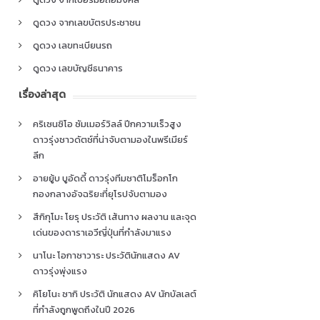
ดูดวง จากเลขบัตรประชาชน
ดูดวง เลขทะเบียนรถ
ดูดวง เลขบัญชีธนาคาร
เรื่องล่าสุด
คริเซนซิโอ ซัมเมอร์วิลล์ ปีกความเร็วสูง
ดาวรุ่งชาวดัตช์ที่น่าจับตามองในพรีเมียร์
ลีก
อายยู้บ บูอัดดี้ ดาวรุ่งทีมชาติโมร็อกโก
กองกลางอัจฉริยะที่ยุโรปจับตามอง
สึกิกุโมะ โยรุ ประวัติ เส้นทาง ผลงาน และจุด
เด่นของดาราเอวีญี่ปุ่นที่กำลังมาแรง
นาโนะ โอกาซาวาระ ประวัตินักแสดง AV
ดาวรุ่งพุ่งแรง
คิโยโนะ ซากิ ประวัติ นักแสดง AV นักบัลเลต์
ที่กำลังถูกพูดถึงในปี 2026