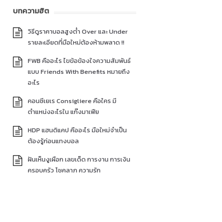
บทความฮิต
วิธีดูราคาบอลสูงต่ำ Over และ Under
รายละเอียดที่มือใหม่ต้องห้ามพลาด !!
FWB คืออะไร ไขข้อข้องใจความสัมพันธ์
แบบ Friends With Benefits หมายถึง
อะไร
คอนซีเยเร Consigliere คือใคร มี
ตำแหน่งอะไรใน แก๊งมาเฟีย
HDP แฮนดิแคป คืออะไร มือใหม่จำเป็น
ต้องรู้ก่อนแทงบอล
ฝันเห็นงูเผือก เลขเด็ด การงาน การเงิน
ครอบครัว โชคลาภ ความรัก