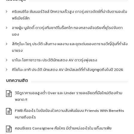
คริเซนซิโอ ซัมเมอร์วิลล์ ปีกความเร็วสูง ดาวรุ่งชาวดัตช์ที่น่าจับตามองใน
พรีเมียร์ลีก
อายยู้บ บูอัดดี้ ดาวรุ่งทีมชาติโมร็อกโก กองกลางอัจฉริยะที่ยุโรปจับตา
มอง
สึกิกุโมะ โยรุ ประวัติ เส้นทาง ผลงาน และจุดเด่นของดาราเอวีญี่ปุ่นที่กำลัง
มาแรง
นาโนะ โอกาซาวาระ ประวัตินักแสดง AV ดาวรุ่งพุ่งแรง
คิโยโนะ ซากิ ประวัติ นักแสดง AV นักบัลเลต์ที่กำลังถูกพูดถึงในปี 2026
บทความฮิต
วิธีดูราคาบอลสูงต่ำ Over และ Under รายละเอียดที่มือใหม่ต้องห้าม
พลาด !!
FWB คืออะไร ไขข้อข้องใจความสัมพันธ์แบบ Friends With Benefits
หมายถึงอะไร
คอนซีเยเร Consigliere คือใคร มีตำแหน่งอะไรใน แก๊งมาเฟีย