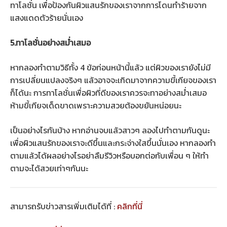
ทาโลชั่น เพื่อป้องกันผิวแสนรักของเราจากการโดนทำร้ายจาก
แสงแดดตัวร้ายนั่นเอง
5.ทาโลชั่นอย่างสม่ำเสมอ
หากลองทำตามวิธีทั้ง 4 ข้อก่อนหน้านี้แล้ว แต่ผิวของเรายังไม่มี
การเปลี่ยนแปลงจริงๆ แล้วอาจจะเกิดมาจากความขี้เกียจของเรา
ก็ได้นะ การทาโลชั่นเพื่อผิวที่ดีของเราควรจะทาอย่างสม่ำเสมอ
ห้ามขี้เกียจเด็ดขาดเพราะความสวยต้องขยันหน่อยนะ
เป็นอย่างไรกันบ้าง หากอ่านจบแล้วสาวๆ ลองไปทำตามกันดูนะ
เพื่อผิวแสนรักของเราจะดีขึ้นและกระจ่างใสขึ้นนั่นเอง หากลองทำ
ตามแล้วได้ผลอย่างไรอย่าลืมรีวิวหรือบอกต่อกับเพื่อน ๆ ให้ทำ
ตามจะได้สวยเท่าๆกันนะ
สามารถรับข่าวสารเพิ่มเติมได้ที่ :
คลิกที่นี่