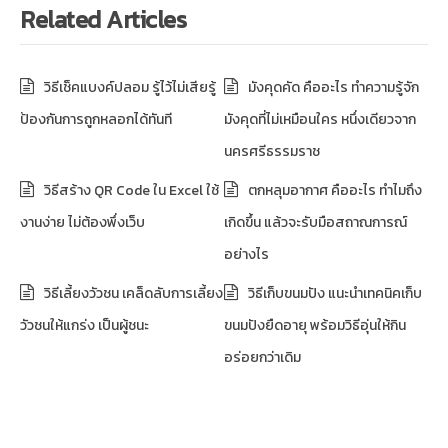
Related Articles
วิธีเช็คแบงค์ปลอม รู้ไว้ไม่เสียรู้
มังคุดคัด คืออะไร ทำความรู้จัก
ป้องกันการถูกหลอกได้ทันที
มังคุดที่ไม่เหมือนใคร หนึ่งเดียวจาก
นครศรีธรรมราช
วิธีสร้าง QR Code ใน Excel ใช้
ตกหลุมอากาศ คืออะไร ทำไมถึง
งานง่าย ไม่ต้องพึ่งเว็บ
เกิดขึ้น แล้วจะรับมือสถาณการณ์
อย่างไร
วิธีเลี้ยงวัวชน เคล็ดลับการเลี้ยง
วิธีเก็บขนมปัง แนะนำเทคนิคเก็บ
วัวชนให้แกร่ง เป็นผู้ชนะ
ขนมปังยืดอายุ พร้อมวิธีอุ่นให้กิน
อร่อยกว่าเดิม