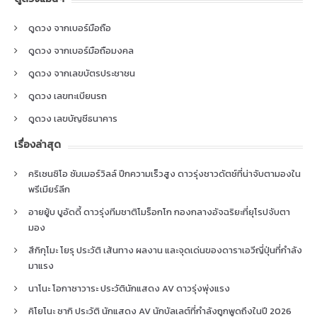
ดูดวง จากเบอร์มือถือ
ดูดวง จากเบอร์มือถือมงคล
ดูดวง จากเลขบัตรประชาชน
ดูดวง เลขทะเบียนรถ
ดูดวง เลขบัญชีธนาคาร
เรื่องล่าสุด
คริเซนซิโอ ซัมเมอร์วิลล์ ปีกความเร็วสูง ดาวรุ่งชาวดัตช์ที่น่าจับตามองใน
พรีเมียร์ลีก
อายยู้บ บูอัดดี้ ดาวรุ่งทีมชาติโมร็อกโก กองกลางอัจฉริยะที่ยุโรปจับตา
มอง
สึกิกุโมะ โยรุ ประวัติ เส้นทาง ผลงาน และจุดเด่นของดาราเอวีญี่ปุ่นที่กำลัง
มาแรง
นาโนะ โอกาซาวาระ ประวัตินักแสดง AV ดาวรุ่งพุ่งแรง
คิโยโนะ ซากิ ประวัติ นักแสดง AV นักบัลเลต์ที่กำลังถูกพูดถึงในปี 2026