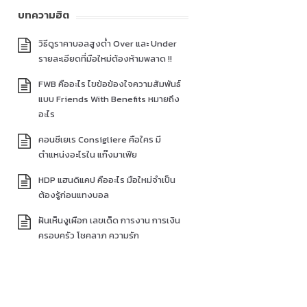
บทความฮิต
วิธีดูราคาบอลสูงต่ำ Over และ Under
รายละเอียดที่มือใหม่ต้องห้ามพลาด !!
FWB คืออะไร ไขข้อข้องใจความสัมพันธ์
แบบ Friends With Benefits หมายถึง
อะไร
คอนซีเยเร Consigliere คือใคร มี
ตำแหน่งอะไรใน แก๊งมาเฟีย
HDP แฮนดิแคป คืออะไร มือใหม่จำเป็น
ต้องรู้ก่อนแทงบอล
ฝันเห็นงูเผือก เลขเด็ด การงาน การเงิน
ครอบครัว โชคลาภ ความรัก