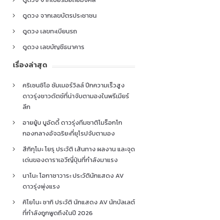
ดูดวง จากเลขบัตรประชาชน
ดูดวง เลขทะเบียนรถ
ดูดวง เลขบัญชีธนาคาร
เรื่องล่าสุด
คริเซนซิโอ ซัมเมอร์วิลล์ ปีกความเร็วสูง
ดาวรุ่งชาวดัตช์ที่น่าจับตามองในพรีเมียร์
ลีก
อายยู้บ บูอัดดี้ ดาวรุ่งทีมชาติโมร็อกโก
กองกลางอัจฉริยะที่ยุโรปจับตามอง
สึกิกุโมะ โยรุ ประวัติ เส้นทาง ผลงาน และจุด
เด่นของดาราเอวีญี่ปุ่นที่กำลังมาแรง
นาโนะ โอกาซาวาระ ประวัตินักแสดง AV
ดาวรุ่งพุ่งแรง
คิโยโนะ ซากิ ประวัติ นักแสดง AV นักบัลเลต์
ที่กำลังถูกพูดถึงในปี 2026