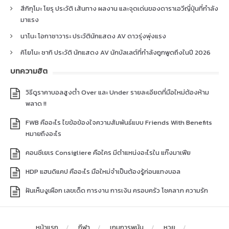
สึกิกุโมะ โยรุ ประวัติ เส้นทาง ผลงาน และจุดเด่นของดาราเอวีญี่ปุ่นที่กำลัง
มาแรง
นาโนะ โอกาซาวาระ ประวัตินักแสดง AV ดาวรุ่งพุ่งแรง
คิโยโนะ ซากิ ประวัติ นักแสดง AV นักบัลเลต์ที่กำลังถูกพูดถึงในปี 2026
บทความฮิต
วิธีดูราคาบอลสูงต่ำ Over และ Under รายละเอียดที่มือใหม่ต้องห้าม
พลาด !!
FWB คืออะไร ไขข้อข้องใจความสัมพันธ์แบบ Friends With Benefits
หมายถึงอะไร
คอนซีเยเร Consigliere คือใคร มีตำแหน่งอะไรใน แก๊งมาเฟีย
HDP แฮนดิแคป คืออะไร มือใหม่จำเป็นต้องรู้ก่อนแทงบอล
ฝันเห็นงูเผือก เลขเด็ด การงาน การเงิน ครอบครัว โชคลาภ ความรัก
หน้าแรก
กีฬา
เกมการพนัน
หวย