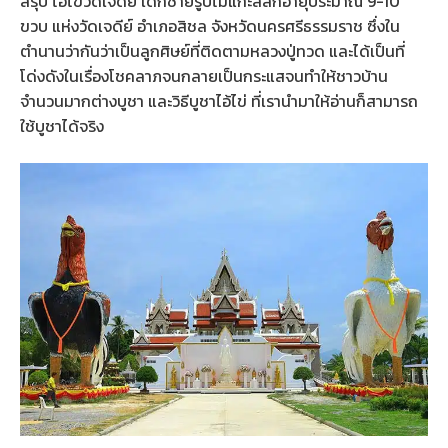
สรุป ไอ้ไข่วัดเจดีย์ เด็กชายรูปไม้แกะสลักอายุประมาณ 9-10
ขวบ แห่งวัดเจดีย์ อำเภอสิชล จังหวัดนครศรีธรรมราช ซึ่งใน
ตำนานว่ากันว่าเป็นลูกศิษย์ที่ติดตามหลวงปู่ทวด และได้เป็นที่
โด่งดังในเรื่องโชคลาภจนกลายเป็นกระแสจนทำให้ชาวบ้าน
จำนวนมากต่างบูชา และวิธีบูชาไอ้ไข่ ที่เรานำมาให้อ่านก็สามารถ
ใช้บูชาได้จริง