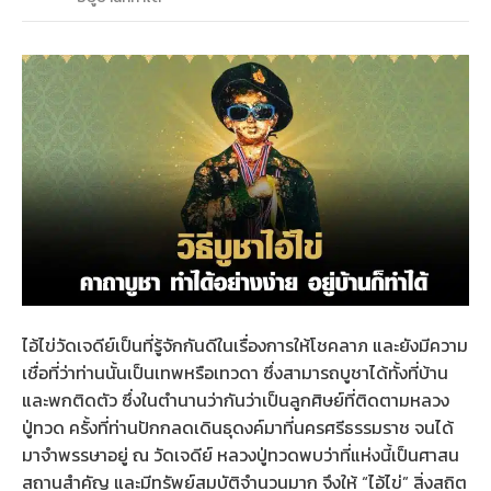
ไอ้ไข่วัดเจดีย์เป็นที่รู้จักกันดีในเรื่องการให้โชคลาภ และยังมีความ
เชื่อที่ว่าท่านนั้นเป็นเทพหรือเทวดา ซึ่งสามารถบูชาได้ทั้งที่บ้าน
และพกติดตัว ซึ่งในตำนานว่ากันว่าเป็นลูกศิษย์ที่ติดตามหลวง
ปู่ทวด ครั้งที่ท่านปักกลดเดินธุดงค์มาที่นครศรีธรรมราช จนได้
มาจำพรรษาอยู่ ณ วัดเจดีย์ หลวงปู่ทวดพบว่าที่แห่งนี้เป็นศาสน
สถานสำคัญ และมีทรัพย์สมบัติจำนวนมาก จึงให้ “ไอ้ไข่” สิ่งสถิต