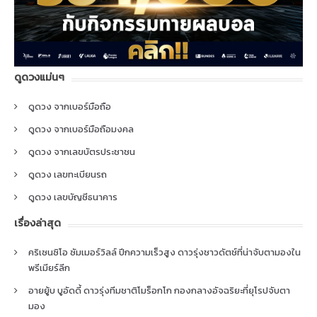
ดูดวงแม่นๆ
ดูดวง จากเบอร์มือถือ
ดูดวง จากเบอร์มือถือมงคล
ดูดวง จากเลขบัตรประชาชน
ดูดวง เลขทะเบียนรถ
ดูดวง เลขบัญชีธนาคาร
เรื่องล่าสุด
คริเซนซิโอ ซัมเมอร์วิลล์ ปีกความเร็วสูง ดาวรุ่งชาวดัตช์ที่น่าจับตามองใน
พรีเมียร์ลีก
อายยู้บ บูอัดดี้ ดาวรุ่งทีมชาติโมร็อกโก กองกลางอัจฉริยะที่ยุโรปจับตา
มอง