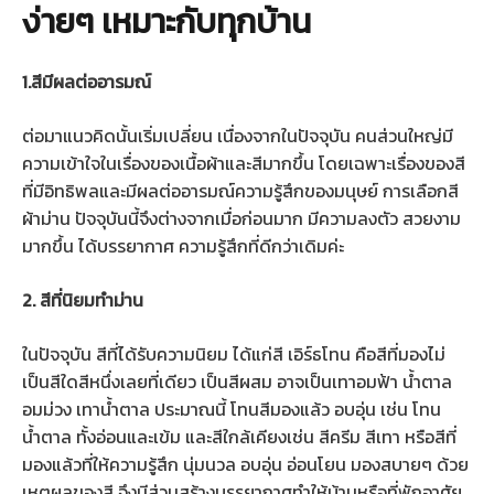
ง่ายๆ เหมาะกับทุกบ้าน
1.สีมีผลต่ออารมณ์
ต่อมาแนวคิดนั้นเริ่มเปลี่ยน เนื่องจากในปัจจุบัน คนส่วนใหญ่มี
ความเข้าใจในเรื่องของเนื้อผ้าและสีมากขึ้น โดยเฉพาะเรื่องของสี
ที่มีอิทธิพลและมีผลต่ออารมณ์ความรู้สึกของมนุษย์ การเลือกสี
ผ้าม่าน ปัจจุบันนี้จึงต่างจากเมื่อก่อนมาก มีความลงตัว สวยงาม
มากขึ้น ได้บรรยากาศ ความรู้สึกที่ดีกว่าเดิมค่ะ
2. สีที่นิยมทำม่าน
ในปัจจุบัน สีที่ได้รับความนิยม ได้แก่สี เอิร์ธโทน คือสีที่มองไม่
เป็นสีใดสีหนึ่งเลยที่เดียว เป็นสีผสม อาจเป็นเทาอมฟ้า น้ำตาล
อมม่วง เทาน้ำตาล ประมาณนี้ โทนสีมองแล้ว อบอุ่น เช่น โทน
น้ำตาล ทั้งอ่อนและเข้ม และสีใกล้เคียงเช่น สีครีม สีเทา หรือสีที่
มองแล้วที่ให้ความรู้สึก นุ่มนวล อบอุ่น อ่อนโยน มองสบายๆ ด้วย
เหตุผลของสี จึงมีส่วนสร้างบรรยากาศทำให้บ้านหรือที่พักอาศัย