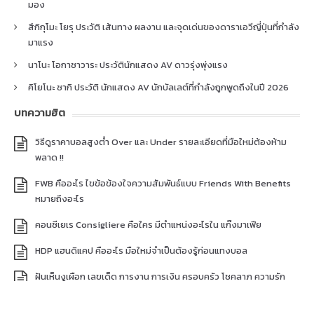
มอง
สึกิกุโมะ โยรุ ประวัติ เส้นทาง ผลงาน และจุดเด่นของดาราเอวีญี่ปุ่นที่กำลัง
มาแรง
นาโนะ โอกาซาวาระ ประวัตินักแสดง AV ดาวรุ่งพุ่งแรง
คิโยโนะ ซากิ ประวัติ นักแสดง AV นักบัลเลต์ที่กำลังถูกพูดถึงในปี 2026
บทความฮิต
วิธีดูราคาบอลสูงต่ำ Over และ Under รายละเอียดที่มือใหม่ต้องห้าม
พลาด !!
FWB คืออะไร ไขข้อข้องใจความสัมพันธ์แบบ Friends With Benefits
หมายถึงอะไร
คอนซีเยเร Consigliere คือใคร มีตำแหน่งอะไรใน แก๊งมาเฟีย
HDP แฮนดิแคป คืออะไร มือใหม่จำเป็นต้องรู้ก่อนแทงบอล
ฝันเห็นงูเผือก เลขเด็ด การงาน การเงิน ครอบครัว โชคลาภ ความรัก