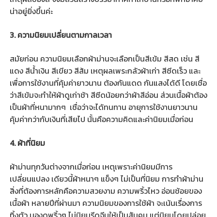
น่าอยู่ยิ่งขึ้นค่ะ
3. ความนิยมเปลี่ยนตามกาลเวลา
สมัยก่อน ความนิยมเลือกผ้าม่านจะเลือกเป็นสีเข้ม สีสด เช่น สี
แดง สีน้ำเงิน สีเขียว สีส้ม เหตุผลเพระกลัวผ้าเก่า สีซีดเร็ว และ
เพื่อการใช้งานที่คุ้มค่ายาวนาน ต้องกันแดด กันแสงได้ดี โดยเชื่อ
ว่าสีเข้มจะทำให้ผ้าดูเก่าช้า สีซีดน้อยกว่าผ้าสีอ่อน ส่วนเนื้อผ้าต้อง
เป็นผ้าที่หนามากๆ เชื่อว่าจะได้ทนทาน อายุการใช้งานยาวนาน
คุ้มค่ากว่ากับเงินที่เสียไป นั้นคือความคิดและค่านิยมเมื่อก่อน
4. ผ้าที่นิยม
ผ้าม่านทุกวันต่างจากเมื่อก่อน เหตุเพราะค่านิยมมีการ
เปลี่ยนแปลง เดียวนี้ผ้าหนาๆ แข็งๆ ไม่เป็นที่นิยม การทำผ้าม่าน
สิ่งที่ต้องการหลักคือความสวยงาม ความพริ้วไหว อ่อนช้อยของ
เนื้อผ้า หลายปีที่ผ่านมา ความนิยมของการใช้ผ้า จะเน้นเรื่องการ
ทิ้งตัว มองดูพริ้วๆ ไม่นิยมรีดจีบให้เป็นสันคม แต่นิยมโดยปล่อย