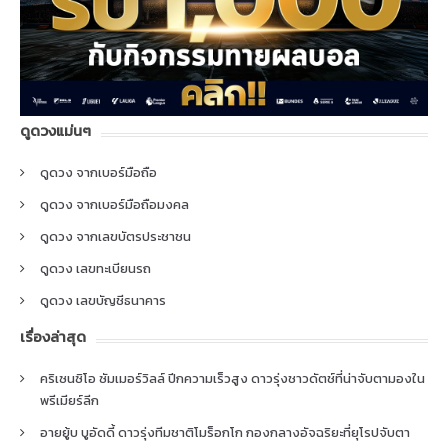
ดูดวงแม่นๆ
ดูดวง จากเบอร์มือถือ
ดูดวง จากเบอร์มือถือมงคล
ดูดวง จากเลขบัตรประชาชน
ดูดวง เลขทะเบียนรถ
ดูดวง เลขบัญชีธนาคาร
เรื่องล่าสุด
คริเซนซิโอ ซัมเมอร์วิลล์ ปีกความเร็วสูง ดาวรุ่งชาวดัตช์ที่น่าจับตามองใน
พรีเมียร์ลีก
อายยู้บ บูอัดดี้ ดาวรุ่งทีมชาติโมร็อกโก กองกลางอัจฉริยะที่ยุโรปจับตา