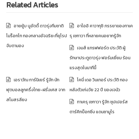
Related Articles
อายยู้บ บูอัดดี้ ดาวรุ่งทีมชาติ
อาโออิ คาวากุชิ ภรรยาของทาเค
โมร็อกโก กองกลางอัจฉริยะที่ยุโรป
รุ เซกาวา ที่หลายคนอยากรู้จัก
จับตามอง
เจมส์ แทรฟฟอร์ด ประวัติ ผู้
รักษาประตูดาวรุ่ง ฟอร์มเยี่ยม ร้อน
แรงสุดในนาทีนี้
เอราวัณ การ์นิเยร์ รู้จัก นัก
โคนี่ เดอ วินเทอร์ ประวัติ กอง
ฟุตบอลลูกครึ่งไทย-ฝรั่งเศส จาก
หลังตัวเก่งวัย 22 ปี ของเจนัว
สโมสรลียง
ทาเครุ เซกาวา รู้จัก ซุปเปอร์ส
ตาร์คิกบ็อกซิ่ง แดนซามูไร