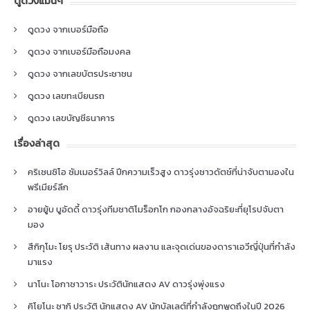
ดูดวงแม่นๆ
ดูดวง จากเบอร์มือถือ
ดูดวง จากเบอร์มือถือมงคล
ดูดวง จากเลขบัตรประชาชน
ดูดวง เลขทะเบียนรถ
ดูดวง เลขบัญชีธนาคาร
เรื่องล่าสุด
คริเซนซิโอ ซัมเมอร์วิลล์ ปีกความเร็วสูง ดาวรุ่งชาวดัตช์ที่น่าจับตามองใน
พรีเมียร์ลีก
อายยู้บ บูอัดดี้ ดาวรุ่งทีมชาติโมร็อกโก กองกลางอัจฉริยะที่ยุโรปจับตา
มอง
สึกิกุโมะ โยรุ ประวัติ เส้นทาง ผลงาน และจุดเด่นของดาราเอวีญี่ปุ่นที่กำลัง
มาแรง
นาโนะ โอกาซาวาระ ประวัตินักแสดง AV ดาวรุ่งพุ่งแรง
คิโยโนะ ซากิ ประวัติ นักแสดง AV นักบัลเลต์ที่กำลังถูกพูดถึงในปี 2026