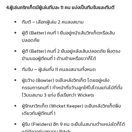
4.ผู้เล่นคริกเก็ตมีผู้เล่นทีมละ 11 คน แบ่งเป็นทีมรับและทีมตี
ทีมตี – เลือกผู้เล่น 2 คนลงสนาม
ผู้ตี (Batter) คนที่ 1 ยืนอยู่หน้าเส้นวิกเก็ตหรือเส้น
ปลอดภัย
ผู้ตี (Batter) คนที่ 2 ยืนอยู่หลังเส้นปลอดภัย ฝั่งตรง
ข้ามของผู้ตีคนที่ 1 ด้านซ้ายหรือขวาก็ได้
ทีมรับ – ผู้เล่นทั้ง 11 คนลงสนามทั้งหมด
ผู้ขว้าง (Bowler) จะยืนหลังวิกเก็ต โดยอยู่หลัง
กรรมการคนที่ 1 ทำหน้าที่ขว้างลูกให้ไปโดนแท่งไม้ที่ตั้ง
ไว้บนสนาม 3 แท่ง ซึ่งเรียกว่า Wickets
ผู้รักษาวิกเก็ต (Wicket Keeper) จะยืนหลังวิกเก็ตฝั่ง
เดียวกับผู้ตีคนที่ 1
ผู้รับ (Fielders) อีก 9 คน จะยืนในสนามตำแหน่งใดก็ได้
แต่ต้องอยู่นอกลาน Pitch