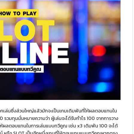
กเล่นซึ่งส่วนใหญ่แล้วมักจะเป็นเกมเดิมพันที่ให้ผลตอบแทนใน
00 รวมทุนนั่นหมายความว่า ผู้เล่นจะได้รับกำไร 100 จากการวาง
ที่ให้ผลตอบแทนในการเล่นแบบทวีคูณ เช่น x3 เดิมพัน 100 จะได้
์ หรือ SLOT เป็นอีกหนึ่งเกมที่ให้ตอบแทนแบบทวีคูณหากตรง