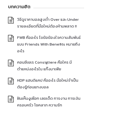
บทความฮิต
วิธีดูราคาบอลสูงต่ำ Over และ Under
รายละเอียดที่มือใหม่ต้องห้ามพลาด !!
FWB คืออะไร ไขข้อข้องใจความสัมพันธ์
แบบ Friends With Benefits หมายถึง
อะไร
คอนซีเยเร Consigliere คือใคร มี
ตำแหน่งอะไรใน แก๊งมาเฟีย
HDP แฮนดิแคป คืออะไร มือใหม่จำเป็น
ต้องรู้ก่อนแทงบอล
ฝันเห็นงูเผือก เลขเด็ด การงาน การเงิน
ครอบครัว โชคลาภ ความรัก