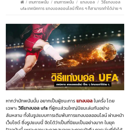
/
เกมการพนัน
/
เกมการพนัน
/
แทงบอล
/
วิธีแทงบอล
ufa เทคนิคการ แทงบอลออนไลน์ ที่ใคร ๆ ก็สามารถทำได้ง่าย ๆ
หากว่านักพนันนั้น อยากเป็นผู้ชนะการ
แทงบอล
ในครั้ง โดย
เฉพาะ
วิธีแทงบอล
ufa
ที่ผู้คนส่วนใหญ่นิยมเล่นกันอย่าง
ล้นหลาม ทั้งในรูปแบบการเดิมพันการแทงบอลออนไลน์ ผ่านหน้า
เว็บไซต์ ซึ่งรูปแบบนี้ จัดได้ว่าเป็นที่นิยมเป็นอย่างมาก ในยุค
ปัจจุบันนี้ เพราะความสะดวกสบายและการเข้าถึง การเล่นที่ทำได้