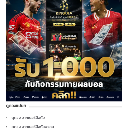
ดูดวงแม่นๆ
ดูดวง จากเบอร์มือถือ
ดูดวง จากเบอร์มือถือมงคล