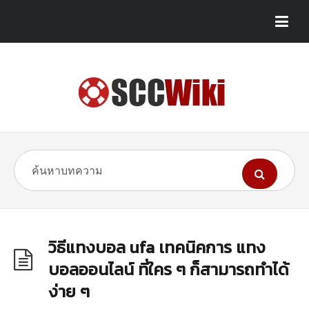
วิธีแทงบอล ufa เทคนิคการ แทง
บอลออนไลน์ ที่ใคร ๆ ก็สามารถทำได้
ง่าย ๆ