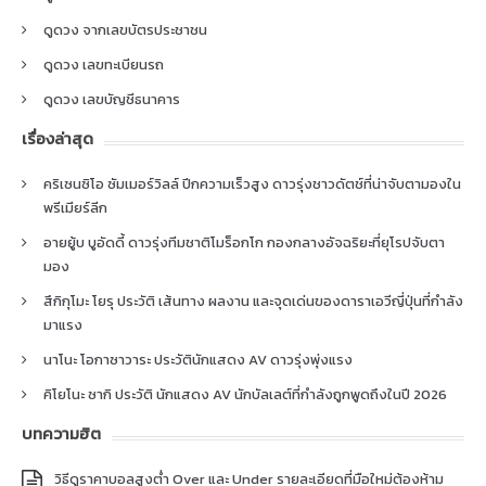
ดูดวง จากเลขบัตรประชาชน
ดูดวง เลขทะเบียนรถ
ดูดวง เลขบัญชีธนาคาร
เรื่องล่าสุด
คริเซนซิโอ ซัมเมอร์วิลล์ ปีกความเร็วสูง ดาวรุ่งชาวดัตช์ที่น่าจับตามองใน
พรีเมียร์ลีก
อายยู้บ บูอัดดี้ ดาวรุ่งทีมชาติโมร็อกโก กองกลางอัจฉริยะที่ยุโรปจับตา
มอง
สึกิกุโมะ โยรุ ประวัติ เส้นทาง ผลงาน และจุดเด่นของดาราเอวีญี่ปุ่นที่กำลัง
มาแรง
นาโนะ โอกาซาวาระ ประวัตินักแสดง AV ดาวรุ่งพุ่งแรง
คิโยโนะ ซากิ ประวัติ นักแสดง AV นักบัลเลต์ที่กำลังถูกพูดถึงในปี 2026
บทความฮิต
วิธีดูราคาบอลสูงต่ำ Over และ Under รายละเอียดที่มือใหม่ต้องห้าม