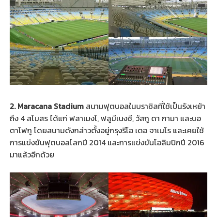
2. Maracana Stadium
สนามฟุตบอลในบราซิลที่ใช้เป็นรังเหย้า
ถึง 4 สโมสร ได้แก่ ฟลาเมงโ, ฟลูมีเนงซี, วัสกู ดา กามา และบอ
ตาโฟกู โดยสนามดังกล่าวตั้งอยู่กรุงรีโอ เดอ จาเนโร และเคยใช้
การแข่งขันฟุตบอลโลกปี 2014 และการแข่งขันโอลิมปิกปี 2016
มาแล้วอีกด้วย