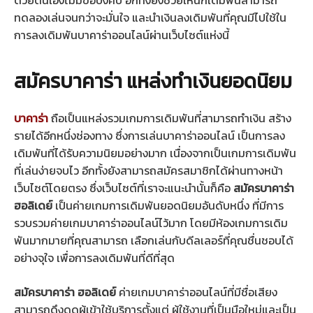
ด้วยตนเองไม่มีข้อบังคับ อีกทั้งยังช่วยให้นักเดิมพันสามารถ
ทดลองเล่นจนกว่าจะมั่นใจ และนำเงินลงเดิมพันที่คุณมีไปใช้ใน
การลงเดิมพันบาคาร่าออนไลน์ผ่านเว็บไซต์แห่งนี้
สมัครบาคาร่า
แหล่งทำเงินยอดนิยม
บาคาร่า
ถือเป็นแหล่งรวมเกมการเดิมพันที่สามารถทำเงิน สร้าง
รายได้อีกหนึ่งช่องทาง ซึ่งการเล่นบาคาร่าออนไลน์ เป็นการลง
เดิมพันที่ได้รับความนิยมอย่างมาก เนื่องจากเป็นเกมการเดิมพัน
ที่เล่นง่ายจบไว อีกทั้งยังสามารถสมัครสมาชิกได้ผ่านทางหน้า
เว็บไซต์โดยตรง ซึ่งเว็บไซต์ที่เราจะแนะนำนั้นก็คือ
สมัครบาคาร่า
ฮอลิเดย์
เป็นค่ายเกมการเดิมพันยอดนิยมอันดับหนึ่ง ที่มีการ
รวบรวมค่ายเกมบาคาร่าออนไลน์ไว้มาก โดยมีห้องเกมการเดิม
พันมากมายที่คุณสามารถ เลือกเล่นกับดีลเลอร์ที่คุณชื่นชอบได้
อย่างจุใจ เพื่อการลงเดิมพันที่ดีที่สุด
สมัครบาคาร่า
ฮอลิเดย์
ค่ายเกมบาคาร่าออนไลน์ที่มีชื่อเสียง
สามารถดึงดูดผู้เข้าใช้บริการตั้งแต่ ผู้ใช้งานที่เป็นมือใหม่และเป็น