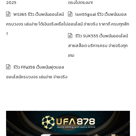
2025
ตรงไปตรงมา!
WS365 รีวิว เว็บพนันออนไลน์
lsm55goal รีวิว เว็บพนันบอล
ครบวงจร เล่นง่าย ได้เงินจริงหรือไม่
ออนไลน์ จ่ายจริง ราคาดี ครบทุกลีก
?
รีวิว SUK555 เว็บพนันออนไลน์
สายสล็อต บริการครบ จ่ายจริงทุก
เกม
รีวิว Fifa356 เว็บพนันฟุตบอล
ออนไลน์ครบวงจร เล่นง่าย จ่ายจริง