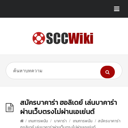
สมัครบาคาร่า ฮอลิเดย์ เล่นบาคาร่า
ผ่านเว็บตรงไม่ผ่านเอเย่นต์
/
เกมการพนัน
/
บาคาร่า
/
เกมการพนัน
/
สมัครบาคาร่า
ฮอลิเดย์ เล่นบาคาร่าผ่านเว็บตรงไม่ผ่านเอเย่นต์