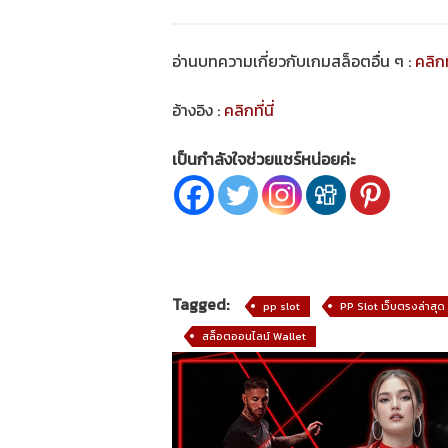
อ่านบทความเกี่ยวกับเกมสล็อตอื่น ๆ :
คลิกที
อ้างอิง :
คลิกที่นี่
เป็นกำลังใจช่วยแชร์หน่อยค่ะ
Tagged:
pp slot
PP Slot เว็บตรงล่าสุด
สล็อตออนไลน์ Wallet