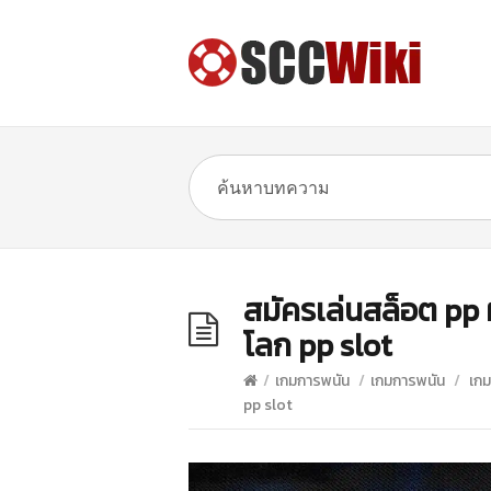
สมัครเล่นสล็อต pp 
โลก pp slot
/
เกมการพนัน
/
เกมการพนัน
/
เก
pp slot