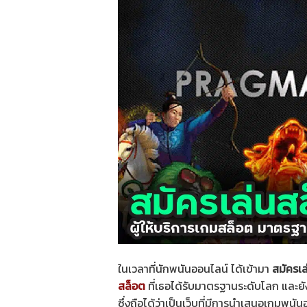
ในเวลาที่นักพนันออนไลน์ ได้เข้ามา
สมัครเ
สล็อต
ที่เธอได้รับมาตรฐานระดับโลก และยัง
ซึ่งถือได้ว่าเป็นเว็บที่มีการนำเสนอเกมพน