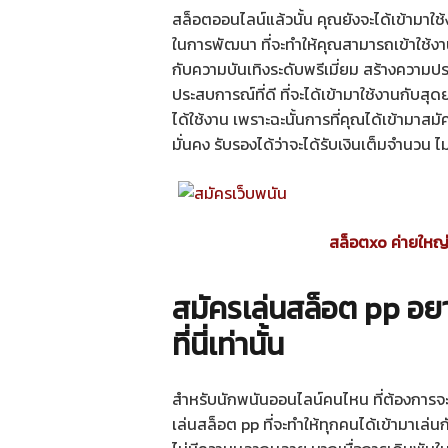
สล็อตออนไลน์แล้วนั้น คุณยังจะได้เข้ามาใช้
ในการพัฒนา ที่จะทำให้คุณสามารถเข้าใช้งาน
กับความบันเทิงระดับพรีเมี่ยม สร้างความประท
ประสบการณ์ที่ดี ที่จะได้เข้ามาใช้งานกับ
ได้ใช้งาน เพราะฉะนั้นการที่คุณได้เข้ามาส
มั่นคง รับรองได้ว่าจะได้รับเงินเต็มจำนวน ไ
สล็อตxo ค่ายใหญ
สมัครเล่นสล็อต
pp
อยา
ที่นี่เท่านั้น
สำหรับนักพนันออนไลน์คนไหน ที่ต้องการจ
เล่นสล็อต pp ที่จะทำให้ทุกคนได้เข้ามาเล