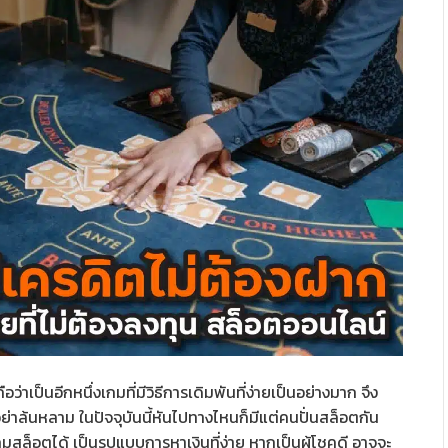
ือว่าเป็นอีกหนึ่งเกมที่มีวิธีการเดิมพันที่ง่ายเป็นอย่างมาก จึง
ย่าล้นหลาม ในปัจจุบันนี้หันไปทางไหนก็มีแต่คนปั่นสล็อตกัน
มสล็อตได้ เป็นรูปแบบการหาเงินที่ง่าย หากเป็นผู้โชคดี อาจจะ