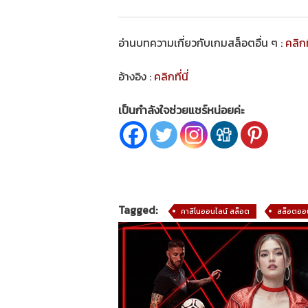
อ่านบทความเกี่ยวกับเกมสล็อตอื่น ๆ :
คลิกที
อ้างอิง :
คลิกที่นี่
เป็นกำลังใจช่วยแชร์หน่อยค่ะ
Tagged:
คาสิโนออนไลน์ สล็อต
สล็อตออ