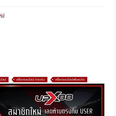
่นี่
นไลน์
สล็อตออนไลน์ จ่ายจริง
สล็อตออนไลน์ฟรีเครดิต