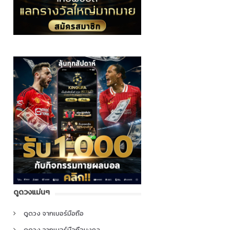
ดูดวงแม่นๆ
ดูดวง จากเบอร์มือถือ
ดูดวง จากเบอร์มือถือมงคล