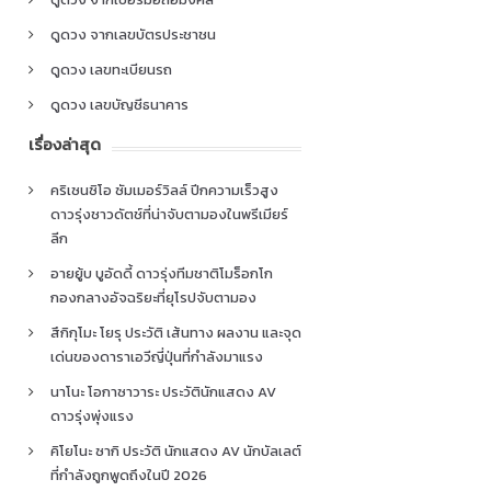
ดูดวง จากเลขบัตรประชาชน
ดูดวง เลขทะเบียนรถ
ดูดวง เลขบัญชีธนาคาร
เรื่องล่าสุด
คริเซนซิโอ ซัมเมอร์วิลล์ ปีกความเร็วสูง
ดาวรุ่งชาวดัตช์ที่น่าจับตามองในพรีเมียร์
ลีก
อายยู้บ บูอัดดี้ ดาวรุ่งทีมชาติโมร็อกโก
กองกลางอัจฉริยะที่ยุโรปจับตามอง
สึกิกุโมะ โยรุ ประวัติ เส้นทาง ผลงาน และจุด
เด่นของดาราเอวีญี่ปุ่นที่กำลังมาแรง
นาโนะ โอกาซาวาระ ประวัตินักแสดง AV
ดาวรุ่งพุ่งแรง
คิโยโนะ ซากิ ประวัติ นักแสดง AV นักบัลเลต์
ที่กำลังถูกพูดถึงในปี 2026