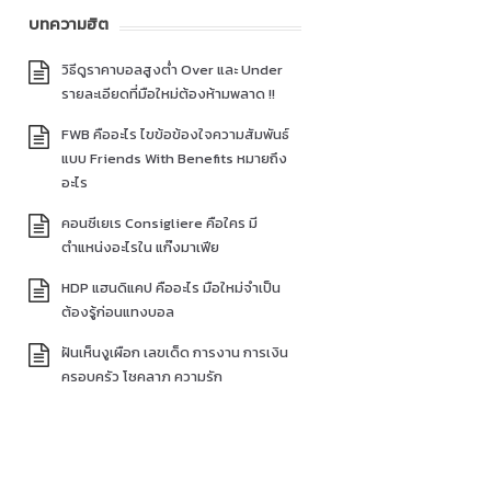
บทความฮิต
วิธีดูราคาบอลสูงต่ำ Over และ Under
รายละเอียดที่มือใหม่ต้องห้ามพลาด !!
FWB คืออะไร ไขข้อข้องใจความสัมพันธ์
แบบ Friends With Benefits หมายถึง
อะไร
คอนซีเยเร Consigliere คือใคร มี
ตำแหน่งอะไรใน แก๊งมาเฟีย
HDP แฮนดิแคป คืออะไร มือใหม่จำเป็น
ต้องรู้ก่อนแทงบอล
ฝันเห็นงูเผือก เลขเด็ด การงาน การเงิน
ครอบครัว โชคลาภ ความรัก