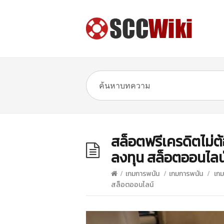
สล็อตฟรีเครดิตไม่ต
ลงทุน สล็อตออนไลน
/
เกมการพนัน
/
เกมการพนัน
/
เก
สล็อตออนไลน์