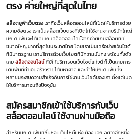
ตรง ค่ายใหญ่ที่สุดในไทย
สล็อตยูฟ่าเว็บตรง
เราคือเว็บสล็อตออนไลน์ที่เปิดให้บริการด้วย
ความซื่อตรง เราเป็นสล็อตเว็บตรงที่เปิดให้ใช้งานจากบริษัทใหญ่
นักเดิมพันจะได้เล่นเกมสล็อตออนไลน์จากค่ายเกมสล็อตที่มี
ขนาดใหญ่มากที่สุดในประเทศไทย โดยเราเป็นเครือข่ายเว็บไซต์
ที่มีมาตรฐาน เราบริการด้วยเว็บไซต์ที่มีความมั่นคง พร้อมทั้งตัว
เกม
สล็อตออนไลน์
ที่มีให้บริการบนเว็บไซต์แห่งนี้ ก็เป็นเกมการ
เดิมพันที่ทำเงินสร้างรายได้มหาศาล และทำให้นักเดิมพันทั้ง
หลายประสบความสำเร็จกับการใช้งานเว็บไซต์ของเรา ตั้งแต่เปิด
ให้บริการมาจนถึงปัจจุบัน
สมัครสมาชิกเข้าใช้บริการกับเว็บ
สล็อตออนไลน์
ใช้งานผ่านมือถือ
สำหรับนักเดิมพันที่ชื่นชอบเว็บไซต์แห่ง ต้องบอกเลยว่าอีกหนึ่ง