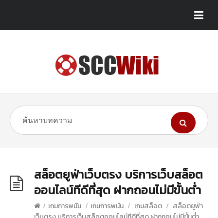
สล็อตยูฟ่าเว็บตรง บริการเว็บสล็อต
ออนไลน์ทีดีที่สุด ฝากถอนไม่มีขั้นต่ำ
/
เกมการพนัน
/
เกมการพนัน
/
เกมสล็อต
/
สล็อตยูฟ่า
เว็บตรง บริการเว็บสล็อตออนไลน์ทีดีที่สุด ฝากถอนไม่มีขั้นต่ำ