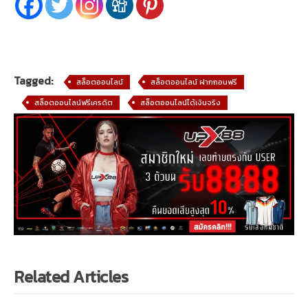
Tagged:
สล็อตออนไลน์
สล็อตออนไลน์ ฝากถอนฟรี
สล็อตออนไลน์ฟรีเครดิต
สล็อตออนไลน์ได้เงินจริง
Related Articles