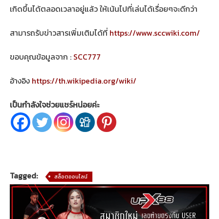
เกิดขึ้นได้ตลอดเวลาอยู่แล้ว ให้เน้นไปที่เล่นได้เรื่อยๆจะดีกว่า
สามารถรับข่าวสารเพิ่มเติมได้ที่
https://www.sccwiki.com/
ขอบคุณข้อมูลจาก :
SCC777
อ้างอิง
https://th.wikipedia.org/wiki/
เป็นกำลังใจช่วยแชร์หน่อยค่ะ
Tagged:
สล็อตออนไลน์