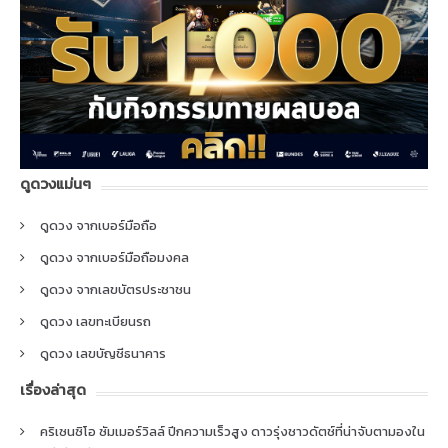
ดูดวงแม่นๆ
ดูดวง จากเบอร์มือถือ
ดูดวง จากเบอร์มือถือมงคล
ดูดวง จากเลขบัตรประชาชน
ดูดวง เลขทะเบียนรถ
ดูดวง เลขบัญชีธนาคาร
เรื่องล่าสุด
คริเซนซิโอ ซัมเมอร์วิลล์ ปีกความเร็วสูง ดาวรุ่งชาวดัตช์ที่น่าจับตามองใน