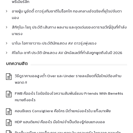
พรีเมียร์ลีก
อายยู้บ บูอัดดี้ ดาวรุ่งทีมชาติโมร็อกโก กองกลางอัจฉริยะที่ยุโรปจับตา
มอง
สึกิกุโมะ โยรุ ประวัติ เส้นทาง ผลงาน และจุดเด่นของดาราเอวีญี่ปุ่นที่กำลัง
มาแรง
นาโนะ โอกาซาวาระ ประวัตินักแสดง AV ดาวรุ่งพุ่งแรง
คิโยโนะ ซากิ ประวัติ นักแสดง AV นักบัลเลต์ที่กำลังถูกพูดถึงในปี 2026
บทความฮิต
วิธีดูราคาบอลสูงต่ำ Over และ Under รายละเอียดที่มือใหม่ต้องห้าม
พลาด !!
FWB คืออะไร ไขข้อข้องใจความสัมพันธ์แบบ Friends With Benefits
หมายถึงอะไร
คอนซีเยเร Consigliere คือใคร มีตำแหน่งอะไรใน แก๊งมาเฟีย
HDP แฮนดิแคป คืออะไร มือใหม่จำเป็นต้องรู้ก่อนแทงบอล
ฝันเห็นงูเผือก เลขเด็ด การงาน การเงิน ครอบครัว โชคลาภ ความรัก